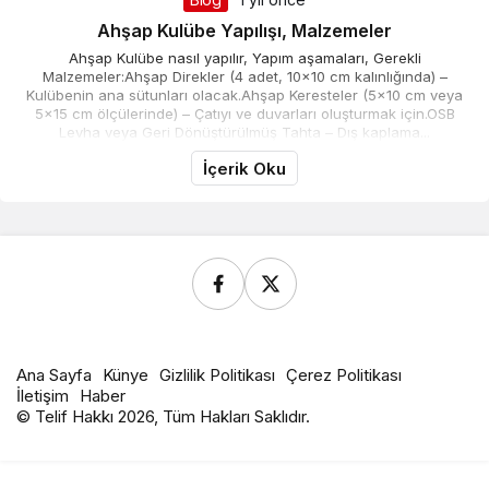
Ahşap Kulübe Yapılışı, Malzemeler
Ahşap Kulübe nasıl yapılır, Yapım aşamaları, Gerekli
Malzemeler:Ahşap Direkler (4 adet, 10x10 cm kalınlığında) –
Kulübenin ana sütunları olacak.Ahşap Keresteler (5x10 cm veya
5x15 cm ölçülerinde) – Çatıyı ve duvarları oluşturmak için.OSB
Levha veya Geri Dönüştürülmüş Tahta – Dış kaplama...
İçerik Oku
Ana Sayfa
Künye
Gizlilik Politikası
Çerez Politikası
İletişim
Haber
© Telif Hakkı 2026, Tüm Hakları Saklıdır.