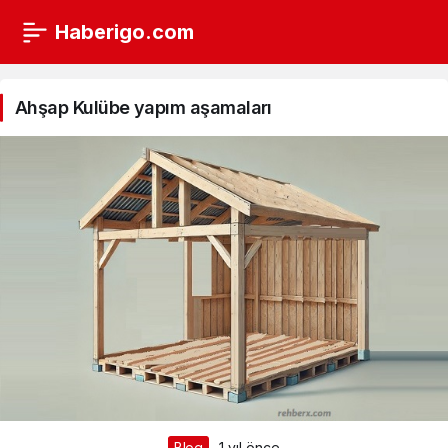
Haberigo.com
Ahşap
Kulübe
Ahşap Kulübe yapım aşamaları
yapım
aşamaları
Haberleri
Blog
1 yıl önce