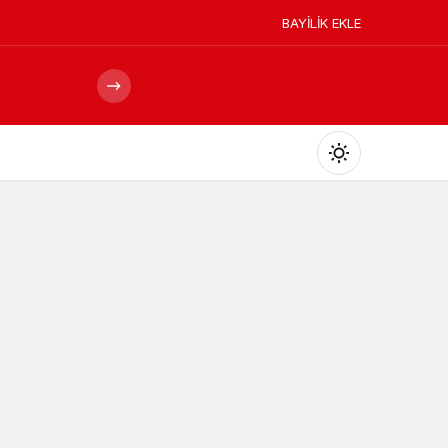
BAYİLİK EKLE
Mod
değiştir
Gündüz Modu
Gündüz modunu seçin.
Gece Modu
Gece modunu seçin.