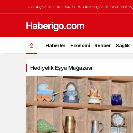
USD
47,57
EURO
54,77
GBP
63,97
BIST
13.535
Haberigo.com
Hediyelik
Haberler
Ekonomi
Rehber
Sağlık
Eşya
Mağazası
Hediyelik Eşya Mağazası
Haberleri