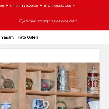
,56
GR. ALTIN
6.201,10
BTC
3.063.877,00
Aramak istediğiniz kelimeyi yazın..
Yaşam
Foto Galeri