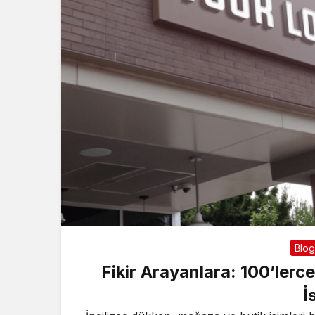
Blog
Fikir Arayanlara: 100’lerc
İ