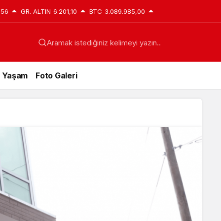
,56
GR. ALTIN
6.201,10
BTC
3.089.985,00
Aramak istediğiniz kelimeyi yazın..
Yaşam
Foto Galeri