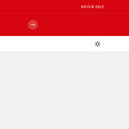
BAYİLİK EKLE
Mod
değiştir
Gündüz Modu
Gündüz modunu seçin.
Gece Modu
Gece modunu seçin.