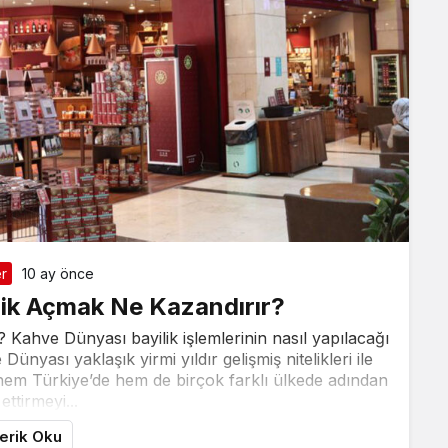
r
10 ay önce
ik Açmak Ne Kazandırır?
Kahve Dünyası bayilik işlemlerinin nasıl yapılacağı
ünyası yaklaşık yirmi yıldır gelişmiş nitelikleri ile
m Türkiye’de hem de birçok farklı ülkede adından
ettirmeyi...
çerik Oku