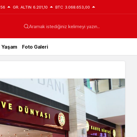
,56
GR. ALTIN
6.201,10
BTC
3.068.653,00
Aramak istediğiniz kelimeyi yazın..
Yaşam
Foto Galeri