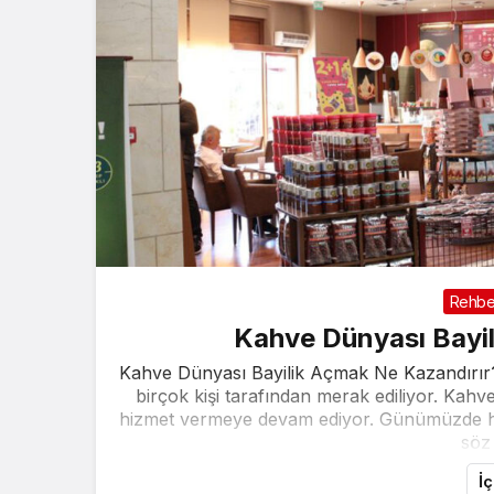
Rehbe
Kahve Dünyası Bayil
Kahve Dünyası Bayilik Açmak Ne Kazandırır? 
birçok kişi tarafından merak ediliyor. Kahve D
hizmet vermeye devam ediyor. Günümüzde he
söz 
İ