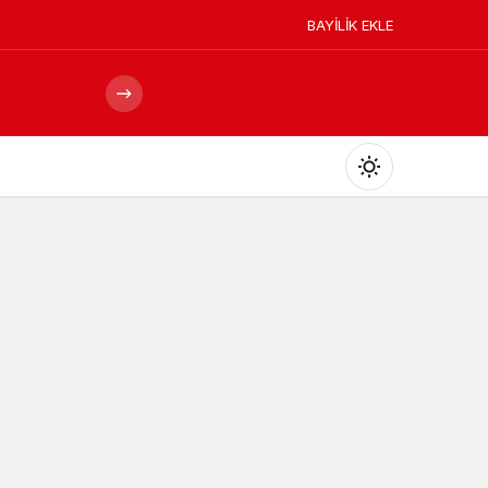
BAYİLİK EKLE
Mod
değiştir
Gündüz Modu
Gündüz modunu seçin.
Gece Modu
Gece modunu seçin.