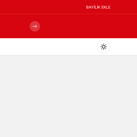
BAYİLİK EKLE
Mod
değiştir
Gündüz Modu
Gündüz modunu seçin.
Gece Modu
Gece modunu seçin.