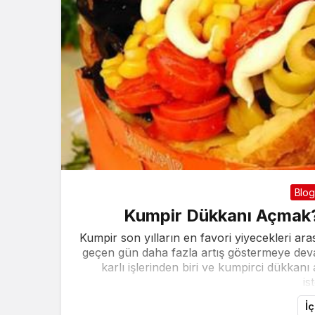
Blog
Kumpir Dükkanı Açmak? 
Kumpir son yılların en favori yiyecekleri ar
geçen gün daha fazla artış göstermeye dev
karlı işlerinden biri ve kumpirci dükk
is
İ