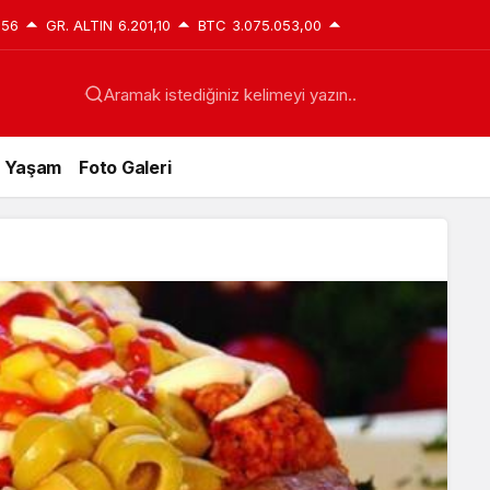
,56
GR. ALTIN
6.201,10
BTC
3.075.053,00
Aramak istediğiniz kelimeyi yazın..
Yaşam
Foto Galeri