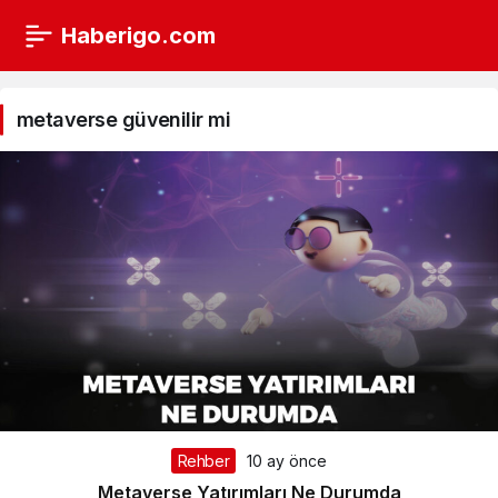
Haberigo.com
metaverse
güvenilir
metaverse güvenilir mi
mi
Haberleri
Rehber
10 ay önce
Metaverse Yatırımları Ne Durumda