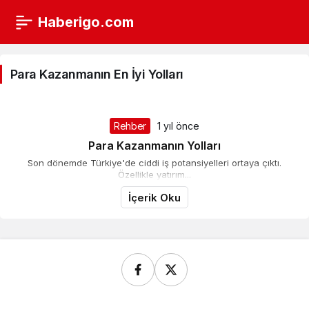
Haberigo.com
Para
Kazanmanın
Para Kazanmanın En İyi Yolları
En
İyi
Rehber
1 yıl önce
Yolları
Para Kazanmanın Yolları
Son dönemde Türkiye'de ciddi iş potansiyelleri ortaya çıktı.
Haberleri
Özellikle yatırım...
İçerik Oku