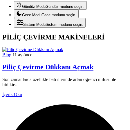
Gündüz Modu
Gündüz modunu seçin.
Gece Modu
Gece modunu seçin.
Sistem Modu
Sistem modunu seçin.
PİLİÇ ÇEVİRME MAKİNELERİ
Blog
11 ay önce
Piliç Çevirme Dükkanı Açmak
Son zamanlarda özellikle batı illerinde artan öğrenci nüfusu ile
birlikte...
İçerik Oku