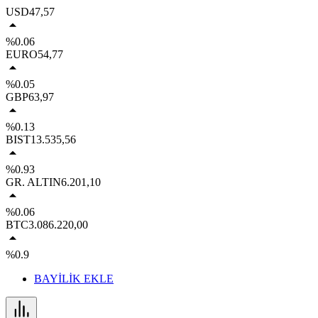
USD
47,57
%0.06
EURO
54,77
%0.05
GBP
63,97
%0.13
BIST
13.535,56
%0.93
GR. ALTIN
6.201,10
%0.06
BTC
3.086.220,00
%0.9
BAYİLİK EKLE