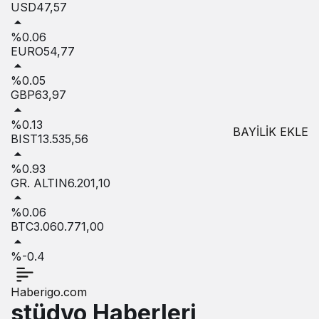
USD
47,57
%0.06
EURO
54,77
%0.05
GBP
63,97
%0.13
BAYİLİK EKLE
BIST
13.535,56
%0.93
GR. ALTIN
6.201,10
%0.06
BTC
3.060.771,00
%-0.4
Haberigo.com
stüdyo Haberleri