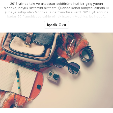
2013 yılında takı ve aksesuar sektörüne hızlı bir giriş yapan
Mochka, bayilik sistemini aktif etti. Şuanda kendi bünyesi altında 13
şubeye sahip olan Mochka, 2 de franchise verdi. 2018 yılı sonuna
kadar 50 franchiseye sahip olmak isteyen Mochka, bu hedef...
İçerik Oku