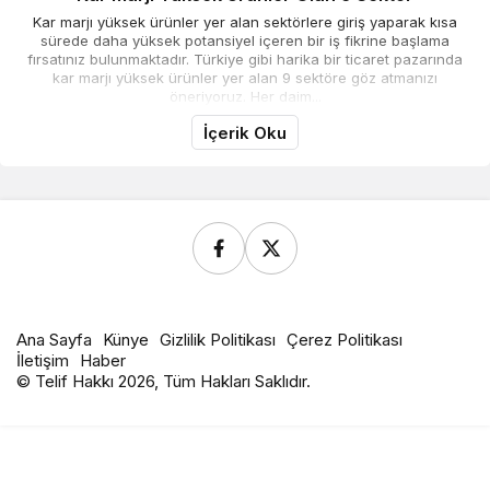
Kar marjı yüksek ürünler yer alan sektörlere giriş yaparak kısa
sürede daha yüksek potansiyel içeren bir iş fikrine başlama
fırsatınız bulunmaktadır. Türkiye gibi harika bir ticaret pazarında
kar marjı yüksek ürünler yer alan 9 sektöre göz atmanızı
öneriyoruz. Her daim...
İçerik Oku
Ana Sayfa
Künye
Gizlilik Politikası
Çerez Politikası
İletişim
Haber
© Telif Hakkı 2026, Tüm Hakları Saklıdır.