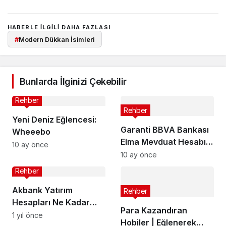
HABERLE ILGILI DAHA FAZLASI
#
Modern Dükkan İsimleri
Bunlarda İlginizi Çekebilir
Rehber
Rehber
Yeni Deniz Eğlencesi:
Garanti BBVA Bankası
Wheeebo
Elma Mevduat Hesabı
10 ay önce
Para Faizleri
10 ay önce
Rehber
Akbank Yatırım
Rehber
Hesapları Ne Kadar
Para Kazandıran
Kazandırır?
1 yıl önce
Hobiler | Eğlenerek