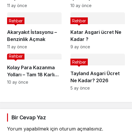
Yatırımcılara 6 Öneri
11 ay önce
10 ay önce
Rehber
Rehber
Akaryakıt İstasyonu –
Katar Asgari ücret Ne
Benzinlik Açmak
Kadar ?
11 ay önce
9 ay önce
Rehber
Rehber
Kolay Para Kazanma
Tayland Asgari Ücret
Yolları – Tam 18 Karlı
Ne Kadar? 2026
Fikir!
10 ay önce
5 ay önce
Bir Cevap Yaz
Yorum yapabilmek için
oturum açmalısınız
.