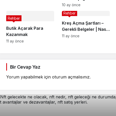
Kazanın!
10 ay önce
Rehber
Rehber
Kreş Açma Şartları –
Butik Açarak Para
Gerekli Belgeler | Nasıl
Kazanmak
Açılır?
11 ay önce
11 ay önce
Bir Cevap Yaz
Yorum yapabilmek için
oturum açmalısınız
.