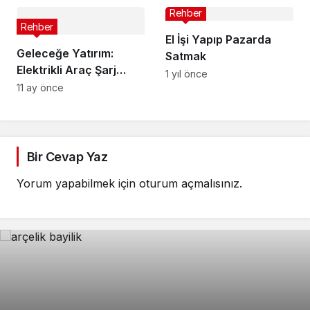
Rehber
Rehber
El İşi Yapıp Pazarda
Geleceğe Yatırım:
Satmak
Elektrikli Araç Şarj
1 yıl önce
İstasyonu Bayiliği
11 ay önce
Bir Cevap Yaz
Yorum yapabilmek için
oturum açmalısınız
.