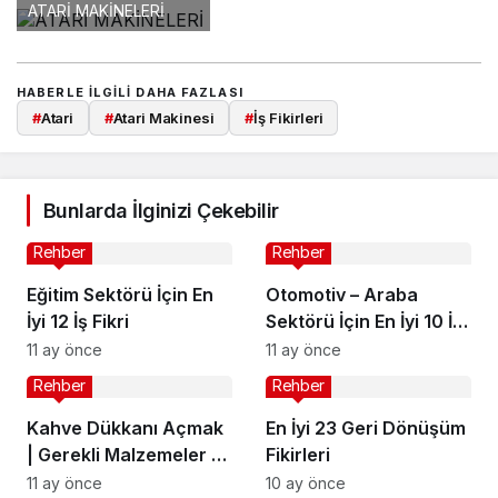
ATARİ MAKİNELERİ
HABERLE ILGILI DAHA FAZLASI
#
Atari
#
Atari Makinesi
#
İş Fikirleri
Bunlarda İlginizi Çekebilir
Rehber
Rehber
Eğitim Sektörü İçin En
Otomotiv – Araba
İyi 12 İş Fikri
Sektörü İçin En İyi 10 İş
Fikri
11 ay önce
11 ay önce
Rehber
Rehber
Kahve Dükkanı Açmak
En İyi 23 Geri Dönüşüm
| Gerekli Malzemeler ve
Fikirleri
Maliyeti
11 ay önce
10 ay önce