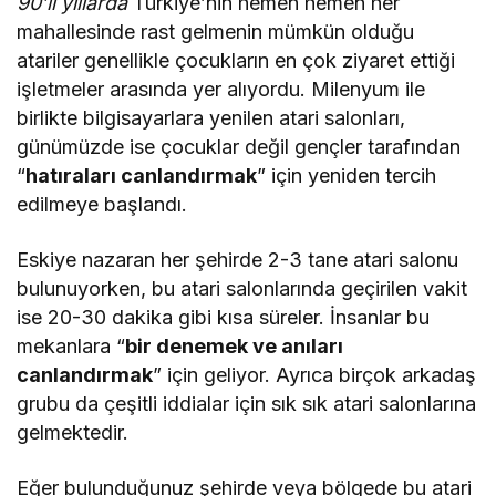
90’lı yıllarda
Türkiye’nin hemen hemen her
mahallesinde rast gelmenin mümkün olduğu
atariler genellikle çocukların en çok ziyaret ettiği
işletmeler arasında yer alıyordu. Milenyum ile
birlikte bilgisayarlara yenilen atari salonları,
günümüzde ise çocuklar değil gençler tarafından
“
hatıraları canlandırmak
” için yeniden tercih
edilmeye başlandı.
Eskiye nazaran her şehirde 2-3 tane atari salonu
bulunuyorken, bu atari salonlarında geçirilen vakit
ise 20-30 dakika gibi kısa süreler. İnsanlar bu
mekanlara “
bir denemek ve anıları
canlandırmak
” için geliyor. Ayrıca birçok arkadaş
grubu da çeşitli iddialar için sık sık atari salonlarına
gelmektedir.
Eğer bulunduğunuz şehirde veya bölgede bu atari