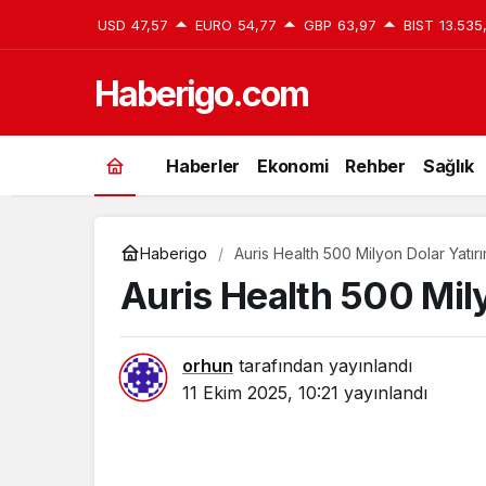
USD
47,57
EURO
54,77
GBP
63,97
BIST
13.535
Haberigo.com
Haberler
Ekonomi
Rehber
Sağlık
Haberigo
Auris Health 500 Milyon Dolar Yatırı
Auris Health 500 Mily
orhun
tarafından yayınlandı
11 Ekim 2025, 10:21
yayınlandı