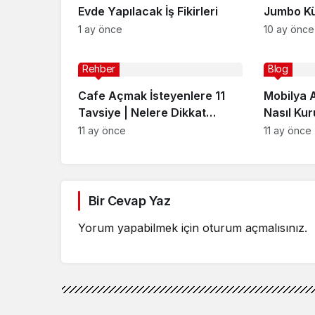
Evde Yapılacak İş Fikirleri
Jumbo Kü
1 ay önce
10 ay önce
Rehber
Blog
Cafe Açmak İsteyenlere 11
Mobilya 
Tavsiye | Nelere Dikkat
Nasıl Kur
Edilmeli?
11 ay önce
11 ay önce
Bir Cevap Yaz
Yorum yapabilmek için
oturum açmalısınız
.