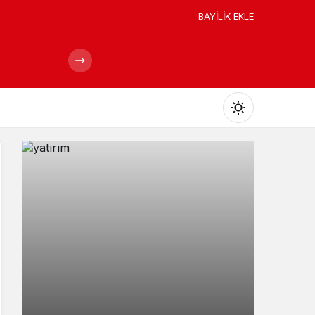
BAYİLİK EKLE
Mod
değiştir
Gündüz Modu
Gündüz modunu seçin.
Gece Modu
Gece modunu seçin.