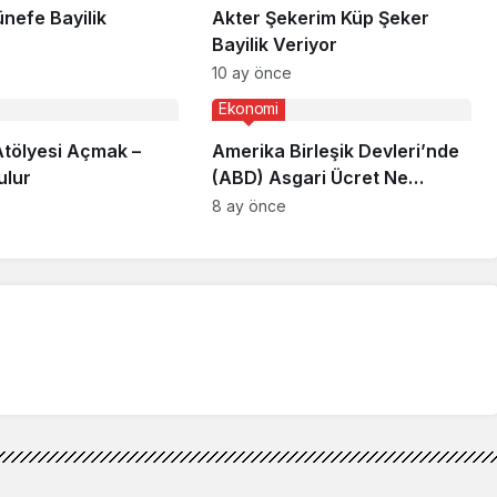
nefe Bayilik
Akter Şekerim Küp Şeker
Bayilik Veriyor
10 ay önce
Ekonomi
Atölyesi Açmak –
Amerika Birleşik Devleri’nde
ulur
(ABD) Asgari Ücret Ne
Kadar?
8 ay önce