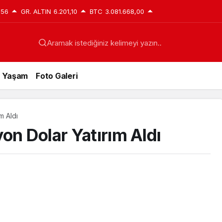
,56
GR. ALTIN
6.201,10
BTC
3.081.668,00
Aramak istediğiniz kelimeyi yazın..
Yaşam
Foto Galeri
m Aldı
on Dolar Yatırım Aldı