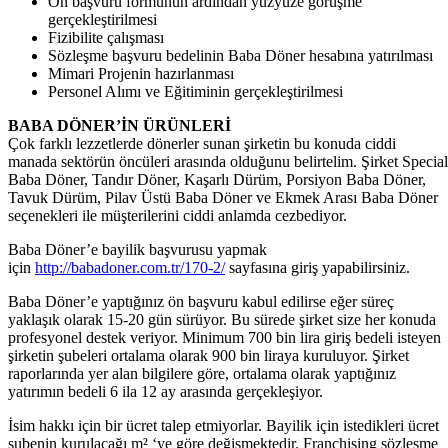
Ön başvuru formunun ardından yüzyüze görüşme
gerçekleştirilmesi
Fizibilite çalışması
Sözleşme başvuru bedelinin Baba Döner hesabına yatırılması
Mimari Projenin hazırlanması
Personel Alımı ve Eğitiminin gerçekleştirilmesi
BABA DÖNER’İN ÜRÜNLERİ
Çok farklı lezzetlerde dönerler sunan şirketin bu konuda ciddi
manada sektörün öncüleri arasında olduğunu belirtelim. Şirket Special
Baba Döner, Tandır Döner, Kaşarlı Dürüm, Porsiyon Baba Döner,
Tavuk Dürüm, Pilav Üstü Baba Döner ve Ekmek Arası Baba Döner
seçenekleri ile müşterilerini ciddi anlamda cezbediyor.
Baba Döner’e bayilik başvurusu yapmak
için
http://babadoner.com.tr/170-2/
sayfasına giriş yapabilirsiniz.
Baba Döner’e yaptığınız ön başvuru kabul edilirse eğer süreç
yaklaşık olarak 15-20 gün sürüyor. Bu sürede şirket size her konuda
profesyonel destek veriyor. Minimum 700 bin lira giriş bedeli isteyen
şirketin şubeleri ortalama olarak 900 bin liraya kuruluyor. Şirket
raporlarında yer alan bilgilere göre, ortalama olarak yaptığınız
yatırımın bedeli 6 ila 12 ay arasında gerçekleşiyor.
İsim hakkı için bir ücret talep etmiyorlar. Bayilik için istedikleri ücret
şubenin kurulacağı m² ‘ye göre değişmektedir. Franchising sözleşme