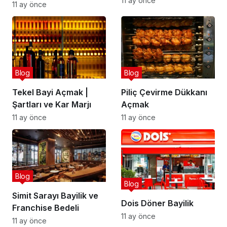
11 ay önce
11 ay önce
Blog
Blog
Tekel Bayi Açmak |
Piliç Çevirme Dükkanı
Şartları ve Kar Marjı
Açmak
11 ay önce
11 ay önce
Blog
Blog
Simit Sarayı Bayilik ve
Dois Döner Bayilik
Franchise Bedeli
11 ay önce
11 ay önce