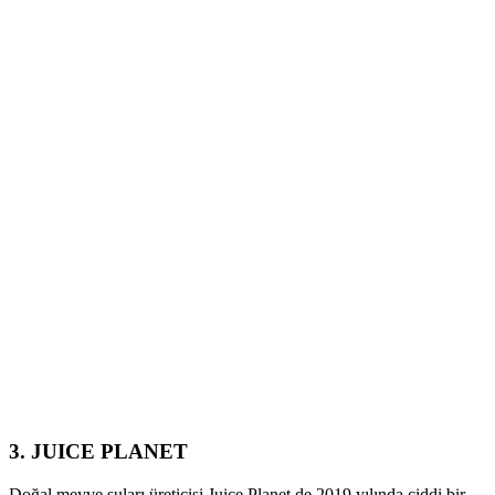
3. JUICE PLANET
Doğal meyve suları üreticisi Juice Planet de 2019 yılında ciddi bir