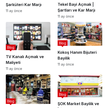
Tekel Bayi Açmak |
Şarküteri Kar Marjı
Şartları ve Kar Marjı
11 ay önce
11 ay önce
Blog
Blog
Kokoş Hanım Bijuteri
TV Kanalı Açmak ve
Bayilik
Maliyeti
11 ay önce
11 ay önce
Blog
Blog
ŞOK Market Bayilik ve