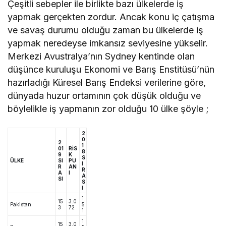
Çeşitli sebepler ile birlikte bazı ülkelerde iş
yapmak gerçekten zordur. Ancak konu iç çatışma
ve savaş durumu olduğu zaman bu ülkelerde iş
yapmak neredeyse imkansız seviyesine yükselir.
Merkezi Avustralya’nın Sydney kentinde olan
düşünce kuruluşu Ekonomi ve Barış Enstitüsü’nün
hazırladığı Küresel Barış Endeksi verilerine göre,
dünyada huzur ortamının çok düşük olduğu ve
böylelikle iş yapmanın zor olduğu 10 ülke şöyle ;
2
0
2
1
01
RİS
8
9
K
S
ÜLKE
SI
PU
I
R
AN
R
A
I
A
SI
S
I
1
15
3.0
Pakistan
5
3
72
1
1
15
3.0