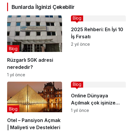
Bunlarda İlginizi Çekebilir
Blog
2025 Rehberi: En İyi 10
İş Fırsatı
2 yıl önce
Blog
Rüzgarlı SGK adresi
nerededir?
1 yıl önce
Blog
Online Dünyaya
Açılmak çok işinize
Blog
yarar
1 yıl önce
Otel – Pansiyon Açmak
| Maliyeti ve Destekleri