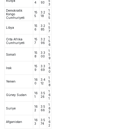
Rusya
5
4
93
3
Demokratik
1
15
3.2
Kongo
5
5
18
Cumhuriyeti
5
1
15
3.2
Libya
5
6
85
7
1
Orta Afrika
15
3.2
5
Cumhuriyeti
7
96
6
1
15
3.3
Somali
5
8
00
9
1
15
3.3
Irak
6
9
69
0
1
16
3.4
Yemen
5
0
12
8
1
16
3.5
Güney Sudan
6
1
26
1
1
16
3.5
Suriye
6
2
66
3
1
16
3.5
Afganistan
6
3
74
2