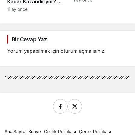
Kadar Kazandırıyor? /
Hesaplama
11 ay önce
Bir Cevap Yaz
Yorum yapabilmek için
oturum açmalısınız
.
Ana Sayfa
Künye
Gizlilik Politikası
Çerez Politikası