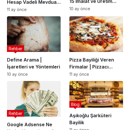
15 İmalat ve Üretim
Hesap Vadeli Mevduat
Fikirleri
Hesabı (Para Faizleri)
10 ay önce
11 ay önce
Rehber
Define Arama |
Pizza Bayiliği Veren
İşaretleri ve Yöntemleri
Firmalar | Pizzacı
Franchise
10 ay önce
11 ay önce
Blog
Rehber
Aşıkoğlu Şarküteri
Bayilik
Google Adsense Ne
11 ay önce