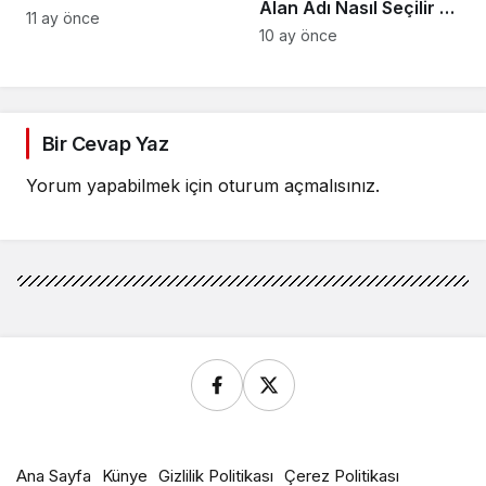
Alan Adı Nasıl Seçilir ve
Mağazalarının İş Hacmi
11 ay önce
Satın Alınır
10 ay önce
Artacak
Bir Cevap Yaz
Yorum yapabilmek için
oturum açmalısınız
.
Ana Sayfa
Künye
Gizlilik Politikası
Çerez Politikası