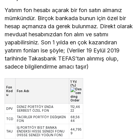
Yatırım fon hesabı açarak bir fon satın almanız
mümkündür. Birçok bankada bunun için özel bir
hesap açmanıza da gerek bulunmaz. Direkt olarak
mevduat hesabınızdan fon alım ve satımı
yapabilirsiniz. Son 1 yılda en çok kazandıran
yatırım fonları ise şöyle; (Veriler 19 Eylül 2019
tarihinde Takasbank TEFAS’tan alınmış olup,
sadece bilgilendirme amacı taşır)
1 Yıl
(%)
Fon
Kod
Fon Adı
u
DENİZ PORTFÖY ENDA
112,46
DPV
SERBEST ÖZEL FON
22
TACİRLER PORTFÖY DEĞIŞKEN
68,56
TCD
FON
44
İŞ PORTFÖY BİST BANKA
44,795
TAU
ENDEKSİ HİSSE SENEDİ FONU
9
(HİSSE SENEDİ YOĞUN FON)