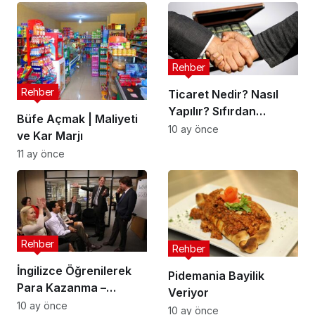
Rehber
Rehber
Ticaret Nedir? Nasıl
Yapılır? Sıfırdan
Büfe Açmak | Maliyeti
Başlıyoruz!
10 ay önce
ve Kar Marjı
11 ay önce
Rehber
Rehber
İngilizce Öğrenilerek
Pidemania Bayilik
Para Kazanma –
Veriyor
Yapılacak işler
10 ay önce
10 ay önce