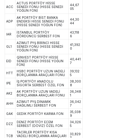
ACTUS PORTFÖY HİSSE
44,67
ACC
SENEDİ FONU (HİSSE SENEDİ
05
YOĞUN FON)
AK PORTFÖY BİST BANKA
44,30
ADP
ENDEKSİ HİSSE SENEDİ FONU
44
(HİSSE SENEDİ YOĞUN FON)
İSTANBUL PORTFÖY
43,118
IAR
DÖRDÜNCÜ SERBEST FON
6
AZİMUT PYŞ BİRİNCİ HİSSE
41,392
GL1
SENEDİ FONU (HİSSE SENEDİ
0
YOĞUN FON)
QİNVEST PORTFÖY HİSSE
40,441
EID
SENEDİ FONU (HİSSE YOĞUN
7
FON)
HSBC PORTFÖY UZUN VADELİ
39,132
HTT
BORÇLANMA ARAÇLARI FONU
5
İŞ PORTFÖY ANADOLU
38,300
IPE
SİGORTA SERBEST ÖZEL FON
8
AK PORTFÖY UZUN VADELİ
36,348
AK2
BORÇLANMA ARAÇLARI FONU
1
AZİMUT PYŞ DİNAMİK
36,042
AHH
DAĞILIMLI SERBEST FON
7
35,038
GAK
GEDİK PORTFÖY KARMA FON
9
DENİZ PORTFÖY ECEM
34,026
DZZ
SERBEST (DÖVİZ) ÖZEL FON
5
TACİRLER PORTFÖY KISA
33,829
TCB
VADELİ BORÇLANMA ARAÇLARI
7