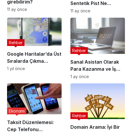
girebilirim?
Sentetik Pist Ne
11 ay önce
Kadara Mal Olur?
11 ay önce
Rehber
Rehber
Google Haritalar’da Üst
Sıralarda Çıkma
Sanal Asistan Olarak
İpuçları
1 yıl önce
Para Kazanma ve İş
İlanları
1 ay önce
Ekonomi
Rehber
Taksit Düzenlemesi:
Domain Arama: İyi Bir
Cep Telefonu