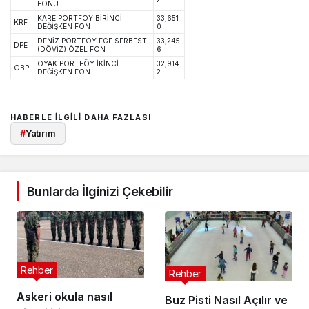
FONU
KARE PORTFÖY BİRİNCİ
33,651
KRF
DEĞİŞKEN FON
0
DENİZ PORTFÖY EGE SERBEST
33,245
DPE
(DÖVİZ) ÖZEL FON
6
OYAK PORTFÖY İKİNCİ
32,914
OBP
DEĞİŞKEN FON
2
HABERLE ILGILI DAHA FAZLASI
#
Yatırım
Bunlarda İlginizi Çekebilir
Rehber
Rehber
Askeri okula nasıl
Buz Pisti Nasıl Açılır ve