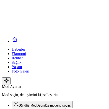
USD
47,57
EURO
54,77
GBP
63,97
BIST
13.535,56
GR. ALTI
BAYİLİK EKLE
Haberigo.com
Haberler
Ekonomi
Rehber
Sağlık
Yaşam
Foto Galeri
Mod
Mod Ayarları
değiştir
Mod seçin, deneyimini kişiselleştirin.
Gündüz Modu
Gündüz modunu seçin.