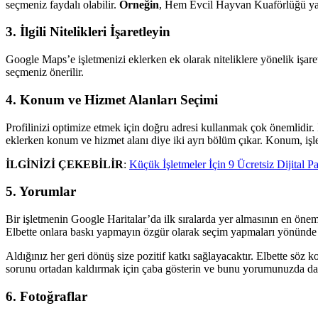
seçmeniz faydalı olabilir.
Örneğin
, Hem Evcil Hayvan Kuaförlüğü yapı
3. İlgili Nitelikleri İşaretleyin
Google Maps’e işletmenizi eklerken ek olarak niteliklere yönelik işaretl
seçmeniz önerilir.
4. Konum ve Hizmet Alanları Seçimi
Profilinizi optimize etmek için doğru adresi kullanmak çok önemlidir. 
eklerken konum ve hizmet alanı diye iki ayrı bölüm çıkar. Konum, işle
İLGİNİZİ ÇEKEBİLİR
:
Küçük İşletmeler İçin 9 Ücretsiz Dijital P
5. Yorumlar
Bir işletmenin Google Haritalar’da ilk sıralarda yer almasının en öne
Elbette onlara baskı yapmayın özgür olarak seçim yapmaları yönünde 
Aldığınız her geri dönüş size pozitif katkı sağlayacaktır. Elbette sö
sorunu ortadan kaldırmak için çaba gösterin ve bunu yorumunuzda da 
6. Fotoğraflar