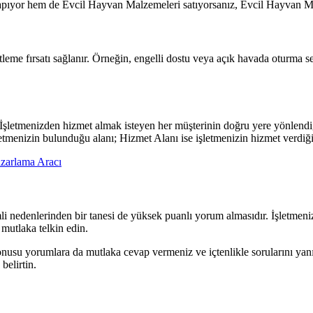
yor hem de Evcil Hayvan Malzemeleri satıyorsanız, Evcil Hayvan Marke
eme fırsatı sağlanır. Örneğin, engelli dostu veya açık havada oturma seçe
İşletmenizden hizmet almak isteyen her müşterinin doğru yere yönlendiği
tmenizin bulunduğu alanı; Hizmet Alanı ise işletmenizin hizmet verdiği
azarlama Aracı
mli nedenlerinden bir tanesi de yüksek puanlı yorum almasıdır. İşletmeni
mutlaka telkin edin.
z konusu yorumlara da mutlaka cevap vermeniz ve içtenlikle sorularını ya
belirtin.