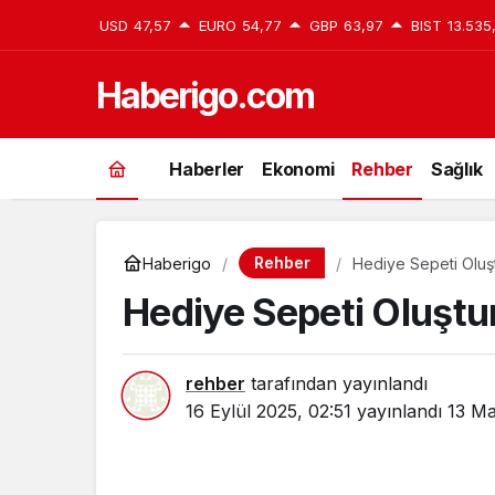
USD
47,57
EURO
54,77
GBP
63,97
BIST
13.535
Haberigo.com
Haberler
Ekonomi
Rehber
Sağlık
Rehber
Haberigo
Hediye Sepeti Oluş
Hediye Sepeti Oluştu
rehber
tarafından yayınlandı
16 Eylül 2025, 02:51
yayınlandı
13 Ma