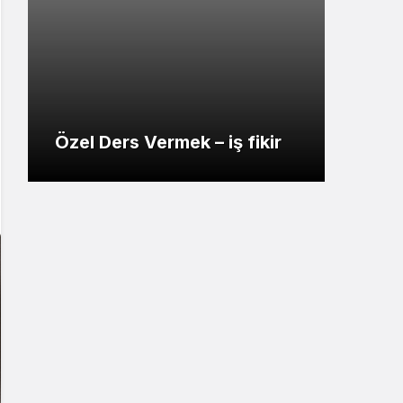
Sistem Modu
Sistem modunu seçin.
Özel Ders Vermek – iş fikir