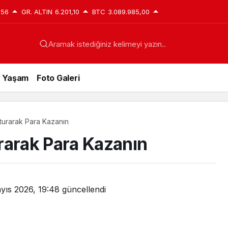
,56
GR. ALTIN
6.201,10
BTC
3.089.985,00
Aramak istediğiniz kelimeyi yazın..
Yaşam
Foto Galeri
turarak Para Kazanın
rarak Para Kazanın
yıs 2026, 19:48
güncellendi