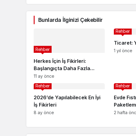
Bunlarda İlginizi Çekebilir
Rehber
Ticaret: 
Rehber
1 yıl önce
Herkes İçin İş Fikirleri:
Başlangıçta Daha Fazla
Kazanmak İçin Yapılması
11 ay önce
Gerekenler
Rehber
Rehber
2026’de Yapılabilecek En İyi
Evde Fıst
İş Fikirleri
Paketle
8 ay önce
2 hafta ön