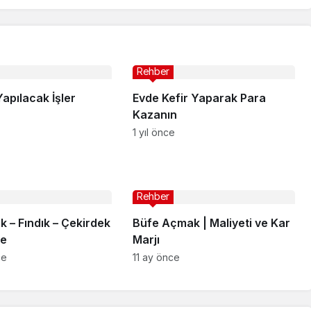
Rehber
Yapılacak İşler
Evde Kefir Yaparak Para
Kazanın
1 yıl önce
Rehber
ık – Fındık – Çekirdek
Büfe Açmak | Maliyeti ve Kar
me
Marjı
ce
11 ay önce