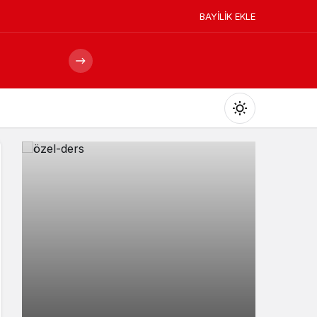
BAYİLİK EKLE
Mod
değiştir
Gündüz Modu
Gündüz modunu seçin.
Gece Modu
Gece modunu seçin.