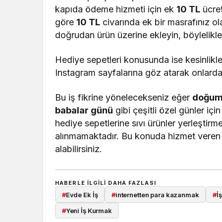
kapıda ödeme hizmeti için ek
10 TL
ücret
göre
10 TL
civarında ek bir masrafınız ol
doğrudan ürün üzerine ekleyin, böylelikle 
Hediye sepetleri konusunda ise kesinlikle
Instagram sayfalarına göz atarak onlardan 
Bu iş fikrine yönelecekseniz eğer
doğum 
babalar günü
gibi çeşitli özel günler içi
hediye sepetlerine sıvı ürünler yerleştirm
alınmamaktadır. Bu konuda hizmet veren
alabilirsiniz.
HABERLE ILGILI DAHA FAZLASI
#
Evde Ek İş
#
internetten para kazanmak
#
İş
#
Yeni İş Kurmak