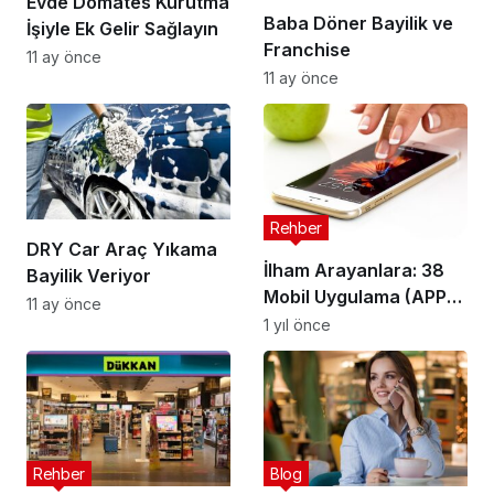
Evde Domates Kurutma
Baba Döner Bayilik ve
İşiyle Ek Gelir Sağlayın
Franchise
11 ay önce
11 ay önce
Rehber
DRY Car Araç Yıkama
İlham Arayanlara: 38
Bayilik Veriyor
Mobil Uygulama (APP)
11 ay önce
Fikirleri
1 yıl önce
Rehber
Blog