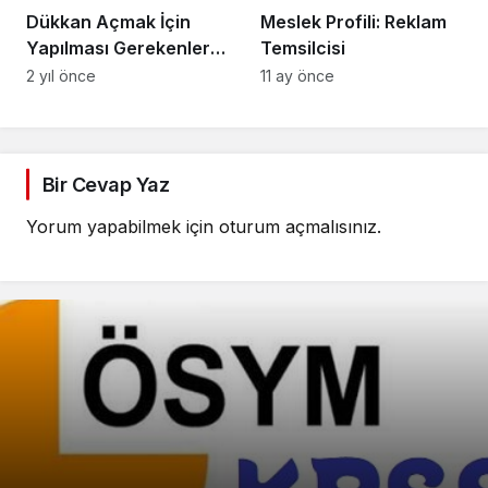
Dükkan Açmak İçin
Meslek Profili: Reklam
Yapılması Gerekenler:
Temsilcisi
Başlangıç Rehberi
2 yıl önce
11 ay önce
Bir Cevap Yaz
Yorum yapabilmek için
oturum açmalısınız
.