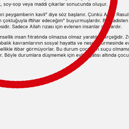
cek, soy-sop veya maddi çıkarlar sonucunda oluşur.
 emri peygamberin kavli” diye söz başlanır. Çünkü Allah Rasul
 çokluğuyla iftihar edeceğim” buyurmuşlardır. Bu hadisten
dir. Sadece Allah rızası için evlenen insanlar da vardır.
sellik insan fıtratında olmazsa olmaz yaratılış gerçeğidir. Z
balık kavramlarının sosyal hayatta ve nesep sürmesinde evl
genellikle itibar görmüyorlar. Bu durum çocuğun suçu olmam
 Böyle durumlara düşmemek için evlilik çatısı altında çoc