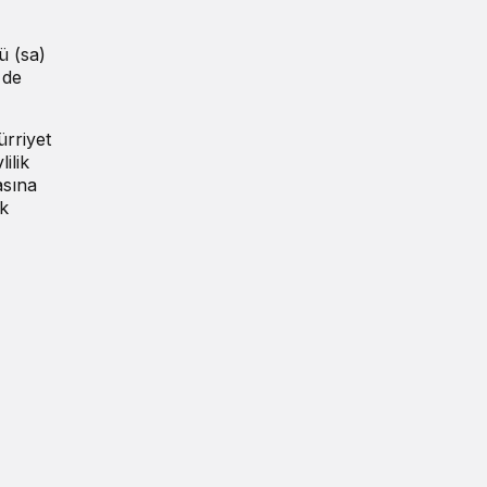
ü (sa)
 de
ürriyet
ilik
asına
uk