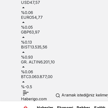
USD
47,57
%0.06
EURO
54,77
%0.05
GBP
63,97
%0.13
BIST
13.535,56
%0.93
GR. ALTIN
6.201,10
%0.06
BTC
3.063.877,00
%-0.5
Aramak istediğiniz kelimey
Haberigo.com
Haberler
Ekonomi
Rehber
Sağlık