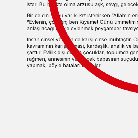
ister. Bu birlikte olma arzusu aşk, sevgi, gele
Bir de dini yönü var ki kız istenirken “Allah’ın
“Evlenin, çoğalın; ben Kıyamet Günü ümmetimin
anlaşılacağı üzere evlenmek peygamber tavsiyesi
İnsan cinsel yönden de karşı cinse muhtaçtır. Cin
kavramının karışmaması, kardeşlik, analık ve ba
şarttır. Evlilik dışı doğan çocuklar, toplumda 
rağmen, annesinin ve gerçek babasının suçudur.
yapmak, böyle hataları engeller.