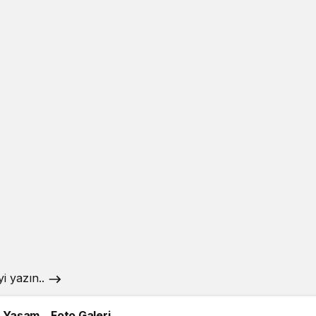
i yazın..
Yaşam
Foto Galeri