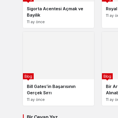
Sigorta Acentesi Açmak ve
Royal
Bayilik
11 ay 
11 ay önce
Blog
Blog
Bill Gates’in Başarısının
Bir A
Gerçek Sırrı
Alına
11 ay önce
11 ay 
Bir Cevap Yaz