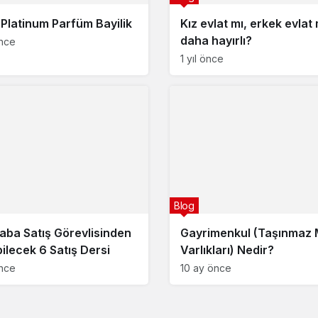
 Platinum Parfüm Bayilik
Kız evlat mı, erkek evlat 
daha hayırlı?
önce
1 yıl önce
Blog
raba Satış Görevlisinden
Gayrimenkul (Taşınmaz 
bilecek 6 Satış Dersi
Varlıkları) Nedir?
önce
10 ay önce