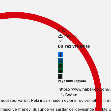
18:59
güncellendi
0
Paylaş
Bu Yazıyı Paylaş
veya linki kopyala
Beğen
k müessesi vardır. Peki insan neden evlenir, evlenmek şart m
 ile maddi ve manevi düşünce ve şartlar çerçevesinde birlikte