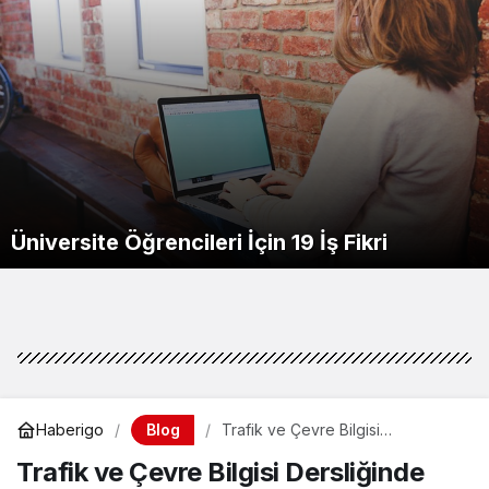
Üniversite Öğrencileri İçin 19 İş Fikri
Blog
Haberigo
Trafik ve Çevre Bilgisi
Dersliğinde Bulunacak Eğitim
Trafik ve Çevre Bilgisi Dersliğinde
Araç ve Gereçleri