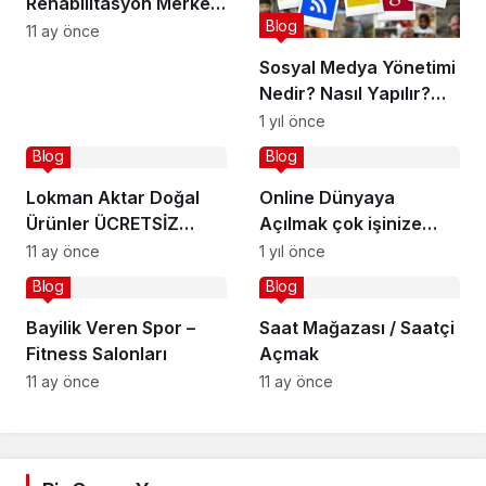
Rehabilitasyon Merkezi
Blog
Açmak
11 ay önce
Sosyal Medya Yönetimi
Nedir? Nasıl Yapılır?
DETAYLI REHBER
1 yıl önce
Blog
Blog
Lokman Aktar Doğal
Online Dünyaya
Ürünler ÜCRETSİZ
Açılmak çok işinize
Bayilik Veriyor
yarar
11 ay önce
1 yıl önce
Blog
Blog
Bayilik Veren Spor –
Saat Mağazası / Saatçi
Fitness Salonları
Açmak
11 ay önce
11 ay önce