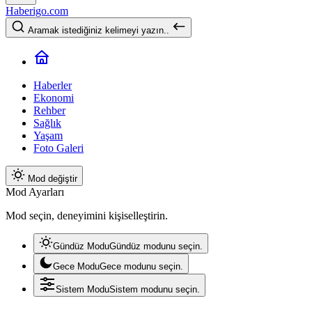
Haberigo.com
Aramak istediğiniz kelimeyi yazın..
Haberler
Ekonomi
Rehber
Sağlık
Yaşam
Foto Galeri
Mod değiştir
Mod Ayarları
Mod seçin, deneyimini kişiselleştirin.
Gündüz Modu
Gündüz modunu seçin.
Gece Modu
Gece modunu seçin.
Sistem Modu
Sistem modunu seçin.