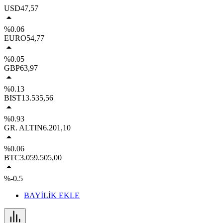
USD
47,57
%0.06
EURO
54,77
%0.05
GBP
63,97
%0.13
BIST
13.535,56
%0.93
GR. ALTIN
6.201,10
%0.06
BTC
3.059.505,00
%-0.5
BAYİLİK EKLE