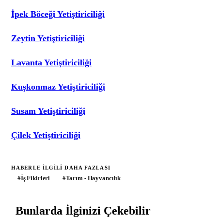
İpek Böceği Yetiştiriciliği
Zeytin Yetiştiriciliği
Lavanta Yetiştiriciliği
Kuşkonmaz Yetiştiriciliği
Susam Yetiştiriciliği
Çilek Yetiştiriciliği
HABERLE ILGILI DAHA FAZLASI
#
İş Fikirleri
#
Tarım - Hayvancılık
Bunlarda İlginizi Çekebilir