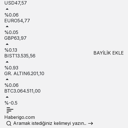
USD
47,57
%0.06
EURO
54,77
%0.05
GBP
63,97
%0.13
BAYİLİK EKLE
BIST
13.535,56
%0.93
GR. ALTIN
6.201,10
%0.06
BTC
3.064.511,00
%-0.5
Haberigo.com
Aramak istediğiniz kelimeyi yazın..