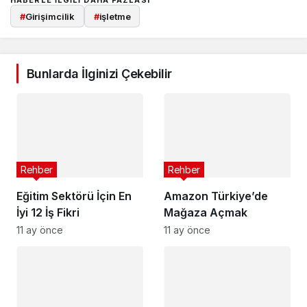
HABERLE ILGILI DAHA FAZLASI
#
Girişimcilik
#
işletme
Bunlarda İlginizi Çekebilir
Rehber
Rehber
Eğitim Sektörü İçin En
Amazon Türkiye’de
İyi 12 İş Fikri
Mağaza Açmak
11 ay önce
11 ay önce