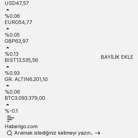
USD
47,57
%0.06
EURO
54,77
%0.05
GBP
63,97
%0.13
BAYİLİK EKLE
BIST
13.535,56
%0.93
GR. ALTIN
6.201,10
%0.06
BTC
3.093.379,00
%-0.1
Haberigo.com
Aramak istediğiniz kelimeyi yazın..