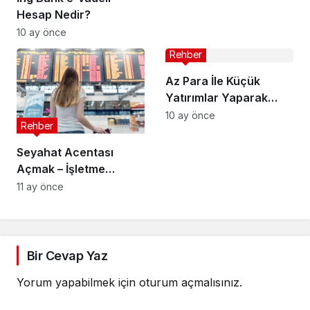
Hesap Nedir?
10 ay önce
Rehber
Az Para İle Küçük
Yatırımlar Yaparak
Gelirinizi Artırmanın 9
10 ay önce
Rehber
Yolu
Seyahat Acentası
Açmak – İşletme
Belgesi Almak
11 ay önce
Bir Cevap Yaz
Yorum yapabilmek için
oturum açmalısınız
.