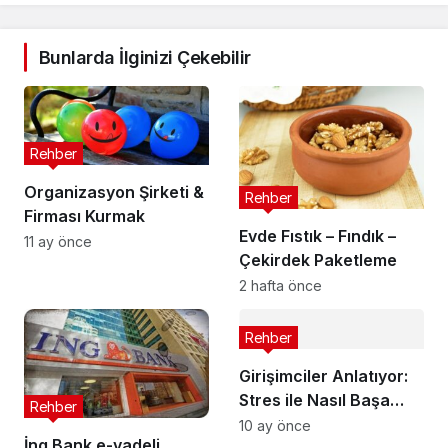
Bunlarda İlginizi Çekebilir
Rehber
Organizasyon Şirketi &
Rehber
Firması Kurmak
Evde Fıstık – Fındık –
11 ay önce
Çekirdek Paketleme
2 hafta önce
Rehber
Girişimciler Anlatıyor:
Stres ile Nasıl Başa
Rehber
Çıkılır?
10 ay önce
İng Bank e-vadeli