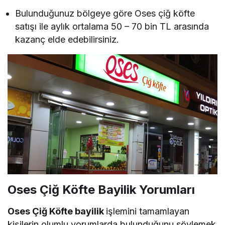
Bulunduğunuz bölgeye göre Oses çiğ köfte
satışı ile aylık ortalama 50 – 70 bin TL arasında
kazanç elde edebilirsiniz.
Oses Çiğ Köfte Bayilik Yorumları
Oses Çiğ Köfte bayilik
işlemini tamamlayan
kişilerin olumlu yorumlarda bulunduğunu söylemek