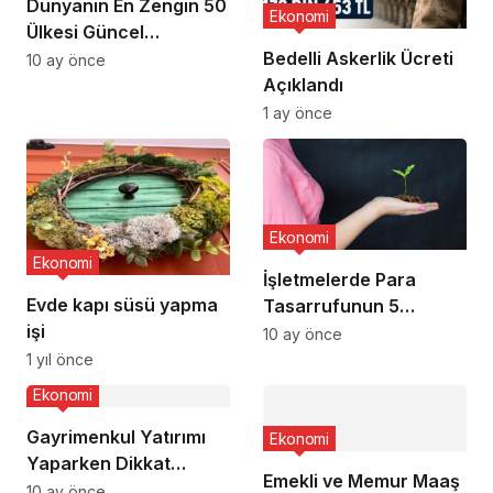
Dünyanın En Zengin 50
Ekonomi
Ülkesi Güncel
Sıralaması
Bedelli Askerlik Ücreti
10 ay önce
Açıklandı
1 ay önce
Ekonomi
Ekonomi
İşletmelerde Para
Evde kapı süsü yapma
Tasarrufunun 5
işi
Faydası
10 ay önce
1 yıl önce
Ekonomi
Gayrimenkul Yatırımı
Ekonomi
Yaparken Dikkat
Emekli ve Memur Maaş
Etmeniz Gerekenler
10 ay önce