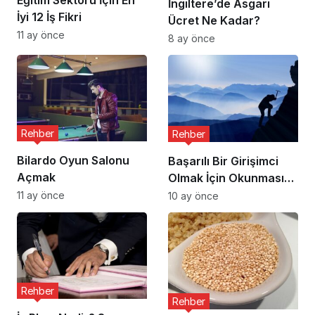
Eğitim Sektörü İçin En
İngiltere’de Asgari
İyi 12 İş Fikri
Ücret Ne Kadar?
11 ay önce
8 ay önce
Rehber
Rehber
Bilardo Oyun Salonu
Başarılı Bir Girişimci
Açmak
Olmak İçin Okunması
Gereken 10 Kitap
11 ay önce
10 ay önce
Rehber
Rehber