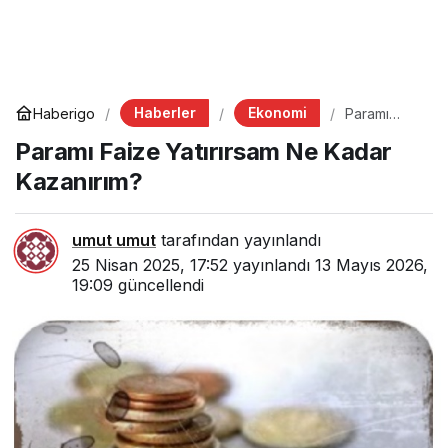
Haberler
Ekonomi
Haberigo
Paramı
Faize
Paramı Faize Yatırırsam Ne Kadar
Yatırırsam
Ne Kadar
Kazanırım?
Kazanırım?
umut umut
tarafından yayınlandı
25 Nisan 2025, 17:52
yayınlandı
13 Mayıs 2026,
19:09
güncellendi