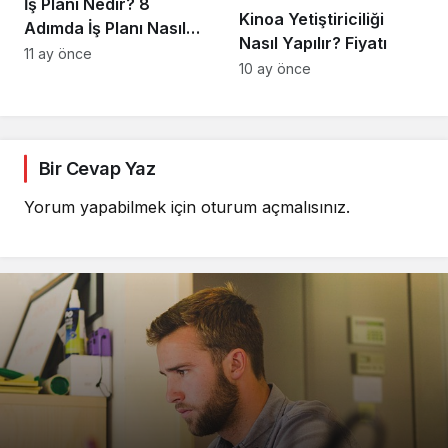
İş Planı Nedir? 8
Kinoa Yetiştiriciliği
Adımda İş Planı Nasıl
Nasıl Yapılır? Fiyatı
Hazırlanır
11 ay önce
10 ay önce
Bir Cevap Yaz
Yorum yapabilmek için
oturum açmalısınız
.