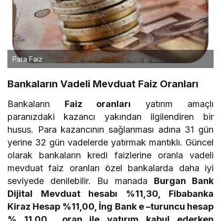
Para Faiz
Bankaların Vadeli Mevduat Faiz Oranları
Bankaların
Faiz oranları
yatırım amaçlı
paranızdaki kazancı yakından ilgilendiren bir
husus. Para kazancının sağlanması adına 31 gün
yerine 32 gün vadelerde yatırmak mantıklı. Güncel
olarak bankaların kredi faizlerine oranla vadeli
mevduat faiz oranları özel bankalarda daha iyi
seviyede denilebilir. Bu manada
Burgan Bank
Dijital Mevduat hesabı %11,30, Fibabanka
Kiraz Hesap %11,00, İng Bank e –turuncu hesap
% 11,00 oran ile yatırım kabul ederken