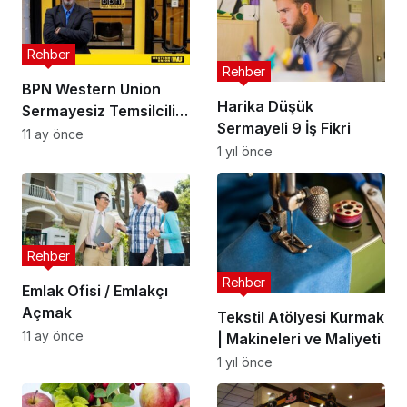
Rehber
Rehber
BPN Western Union
Harika Düşük
Sermayesiz Temsilcilik
Sermayeli 9 İş Fikri
Veriyor
11 ay önce
1 yıl önce
Rehber
Rehber
Emlak Ofisi / Emlakçı
Açmak
Tekstil Atölyesi Kurmak
11 ay önce
| Makineleri ve Maliyeti
1 yıl önce