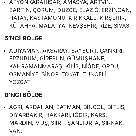
AFYONKARAHİSAR, AMASYA, ARTVİN,
BARTIN, ÇORUM, DÜZCE, ELAZIĞ, ERZİNCAN,
HATAY, KASTAMONU, KIRIKKALE, KIRŞEHİR,
KÜTAHYA, MALATYA, NEVŞEHİR, RİZE, SİVAS.
5’NCİ BÖLGE
ADIYAMAN, AKSARAY, BAYBURT, ÇANKIRI,
ERZURUM, GİRESUN, GÜMÜŞHANE,
KAHRAMANMARAŞ, KİLİS, NİĞDE, ORDU,
OSMANİYE, SİNOP, TOKAT, TUNCELİ,
YOZGAT.
6’NCI BÖLGE
AĞRI, ARDAHAN, BATMAN, BİNGÖL, BİTLİS,
DİYARBAKIR, HAKKARİ, IĞDIR, KARS,
MARDİN, MUŞ, SİİRT, ŞANLIURFA, ŞIRNAK,
VAN.