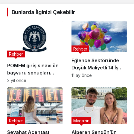
Bunlarda İlginizi Çekebilir
Rehber
Rehber
Eğlence Sektöründe
POMEM giriş sınavı ön
Düşük Maliyetli 14 İş
başvuru sonuçları
Fikri
11 ay önce
açıklandı
2 yıl önce
Rehber
Magazin
Seyahat Acentası
Alperen Şengün’ün