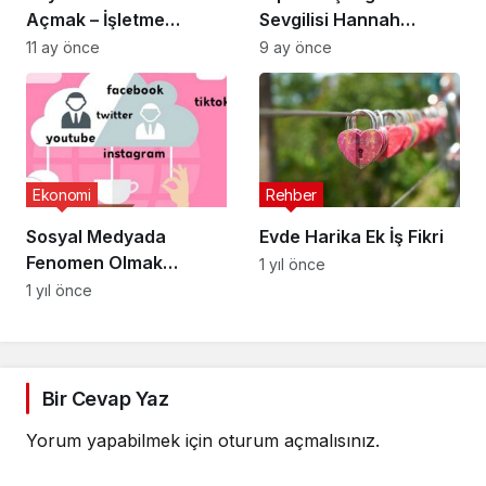
Açmak – İşletme
Sevgilisi Hannah
Belgesi Almak
Cherry Kimdir?
11 ay önce
9 ay önce
Ekonomi
Rehber
Sosyal Medyada
Evde Harika Ek İş Fikri
Fenomen Olmak
1 yıl önce
İsteyenlere 8 Öneri
1 yıl önce
Bir Cevap Yaz
Yorum yapabilmek için
oturum açmalısınız
.