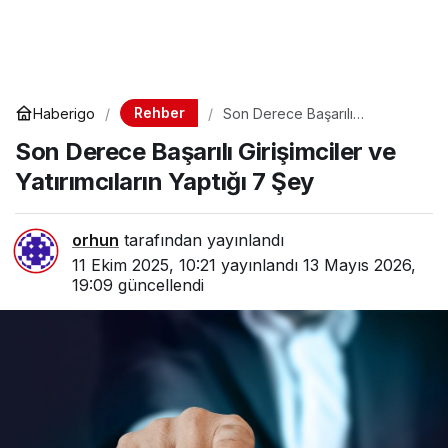
Rehber
Haberigo
Son Derece Başarılı
Girişimciler ve Yatırımcıların
Son Derece Başarılı Girişimciler ve
Yaptığı 7 Şey
Yatırımcıların Yaptığı 7 Şey
orhun
tarafından yayınlandı
11 Ekim 2025, 10:21
yayınlandı
13 Mayıs 2026,
19:09
güncellendi