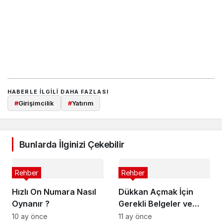
HABERLE ILGILI DAHA FAZLASI
#
Girişimcilik
#
Yatırım
Bunlarda İlginizi Çekebilir
Rehber
Rehber
Hızlı On Numara Nasıl
Dükkan Açmak İçin
Oynanır ?
Gerekli Belgeler ve
Maliyeti
10 ay önce
11 ay önce