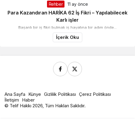
Rehber
11 ay önce
Para Kazandıran HARİKA 62 İş Fikri – Yapılabilecek
Karlı işler
Başarılı bir iş fikri bulmak iş hayatına bir adım önde...
İçerik Oku
Ana Sayfa
Künye
Gizlilik Politikası
Çerez Politikası
İletişim
Haber
© Telif Hakkı 2026, Tüm Hakları Saklıdır.