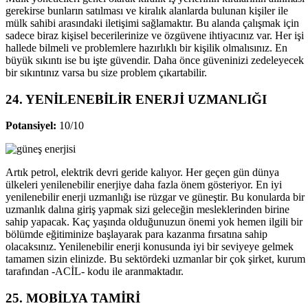
gerekirse bunların satılması ve kiralık alanlarda bulunan kişiler ile
mülk sahibi arasındaki iletişimi sağlamaktır. Bu alanda çalışmak için
sadece biraz kişisel becerilerinize ve özgüvene ihtiyacınız var. Her işi
hallede bilmeli ve problemlere hazırlıklı bir kişilik olmalısınız. En
büyük sıkıntı ise bu işte güvendir. Daha önce güveninizi zedeleyecek
bir sıkıntınız varsa bu size problem çıkartabilir.
24. YENİLENEBİLİR ENERJİ UZMANLIĞI
Potansiyel:
10/10
Artık petrol, elektrik devri geride kalıyor. Her geçen gün dünya
ülkeleri yenilenebilir enerjiye daha fazla önem gösteriyor. En iyi
yenilenebilir enerji uzmanlığı ise rüzgar ve güneştir. Bu konularda bir
uzmanlık dalına giriş yapmak sizi geleceğin mesleklerinden birine
sahip yapacak. Kaç yaşında olduğunuzun önemi yok hemen ilgili bir
bölümde eğitiminize başlayarak para kazanma fırsatına sahip
olacaksınız. Yenilenebilir enerji konusunda iyi bir seviyeye gelmek
tamamen sizin elinizde. Bu sektördeki uzmanlar bir çok şirket, kurum
tarafından -ACİL- kodu ile aranmaktadır.
25. MOBİLYA TAMİRİ