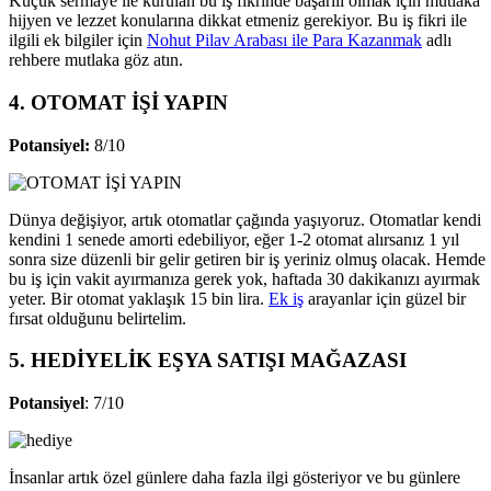
Küçük sermaye ile kurulan bu iş fikrinde başarılı olmak için mutlaka
hijyen ve lezzet konularına dikkat etmeniz gerekiyor. Bu iş fikri ile
ilgili ek bilgiler için
Nohut Pilav Arabası ile Para Kazanmak
adlı
rehbere mutlaka göz atın.
4. OTOMAT İŞİ YAPIN
Potansiyel:
8/10
Dünya değişiyor, artık otomatlar çağında yaşıyoruz. Otomatlar kendi
kendini 1 senede amorti edebiliyor, eğer 1-2 otomat alırsanız 1 yıl
sonra size düzenli bir gelir getiren bir iş yeriniz olmuş olacak. Hemde
bu iş için vakit ayırmanıza gerek yok, haftada 30 dakikanızı ayırmak
yeter. Bir otomat yaklaşık 15 bin lira.
Ek iş
arayanlar için güzel bir
fırsat olduğunu belirtelim.
5. HEDİYELİK EŞYA SATIŞI MAĞAZASI
Potansiyel
: 7/10
İnsanlar artık özel günlere daha fazla ilgi gösteriyor ve bu günlere