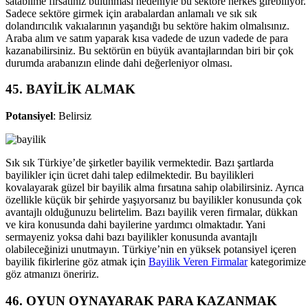
satabilme fırsatınız bulunması nedeniyle bu sektöre herkes girebiliyor.
Sadece sektöre girmek için arabalardan anlamalı ve sık sık
dolandırıcılık vakıalarının yaşandığı bu sektöre hakim olmalısınız.
Araba alım ve satım yaparak kısa vadede de uzun vadede de para
kazanabilirsiniz. Bu sektörün en büyük avantajlarından biri bir çok
durumda arabanızın elinde dahi değerleniyor olması.
45. BAYİLİK ALMAK
Potansiyel
: Belirsiz
Sık sık Türkiye’de şirketler bayilik vermektedir. Bazı şartlarda
bayilikler için ücret dahi talep edilmektedir. Bu bayilikleri
kovalayarak güzel bir bayilik alma fırsatına sahip olabilirsiniz. Ayrıca
özellikle küçük bir şehirde yaşıyorsanız bu bayilikler konusunda çok
avantajlı olduğunuzu belirtelim. Bazı bayilik veren firmalar, dükkan
ve kira konusunda dahi bayilerine yardımcı olmaktadır. Yani
sermayeniz yoksa dahi bazı bayilikler konusunda avantajlı
olabileceğinizi unutmayın. Türkiye’nin en yüksek potansiyel içeren
bayilik fikirlerine göz atmak için
Bayilik Veren Firmalar
kategorimize
göz atmanızı öneririz.
46. OYUN OYNAYARAK PARA KAZANMAK