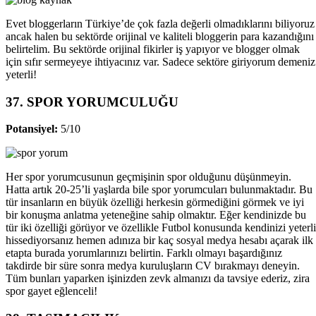
Evet bloggerların Türkiye’de çok fazla değerli olmadıklarını biliyoruz
ancak halen bu sektörde orijinal ve kaliteli bloggerin para kazandığını
belirtelim. Bu sektörde orijinal fikirler iş yapıyor ve blogger olmak
için sıfır sermeyeye ihtiyacınız var. Sadece sektöre giriyorum demeniz
yeterli!
37. SPOR YORUMCULUĞU
Potansiyel:
5/10
Her spor yorumcusunun geçmişinin spor olduğunu düşünmeyin.
Hatta artık 20-25’li yaşlarda bile spor yorumcuları bulunmaktadır. Bu
tür insanların en büyük özelliği herkesin görmediğini görmek ve iyi
bir konuşma anlatma yeteneğine sahip olmaktır. Eğer kendinizde bu
tür iki özelliği görüyor ve özellikle Futbol konusunda kendinizi yeterli
hissediyorsanız hemen adınıza bir kaç sosyal medya hesabı açarak ilk
etapta burada yorumlarınızı belirtin. Farklı olmayı başardığınız
takdirde bir süre sonra medya kuruluşların CV bırakmayı deneyin.
Tüm bunları yaparken işinizden zevk almanızı da tavsiye ederiz, zira
spor gayet eğlenceli!