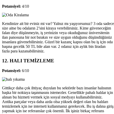
Potansiyel:
4/10
Kendinize ait bir eviniz mi var? Yalnız mı yaşıyorsunuz? 3 oda sadece
size aitse bu odaların 2’sini kiraya verebilirsiniz. Kime güveneceğim
falan diye düşünmeyin, iş yerinizin veya okuduğunuz üniversitenin
ilan panosuna bir not bırakın ve size uygun olduğunu düşündüğünüz
insanlara güvenebilirsiniz. Güzel bir kazanç kapısı olan bu iş için oda
başına gecelik 50 TL bile alan var. 2 odanız için aylık bin liradan
fazla para kazanabilirsiniz.
12. HALI TEMİZLEME
Potansiyel:
6/10
Gittikçe daha çok ihtiyaç duyulan bu sektörde bazı insanlar halısının
başka bir noktaya taşınmasını istemezler. Genellikle pahalı halılar için
alınan bu hizmeti vermek için sosyal medyayı kullanabilirsiniz.
Antika parçalar veya daha azda olsa yüksek değeri olan bu halıları
temizlemek için ise interneti kullanmanız gerekecek. Bu iş dalına giriş
yapmak için ise referanslar çok önemli. İlk işiniz birkaç referans