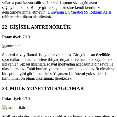
yıllarca para kazanabilir ve bir çok kapının size açılmasını
sağlayabilirsiniz. Bu işe girmek için bir süre kendi kendinizi
geliştirmeyi ihmal etmeyin.
Dünyanın En Yaratıcı 99 Reklam Afişi
rehberinden ilham alabilirsiniz.
22. KİŞİSEL ANTRENÖRLÜK
Potansiyel:
7/10
Sporcular, zayıflamak isteyenler ve dahası. Bir çok insan özellikle
spor dallarında antrenörlere ihtiyaç duyarlar ve özellikle zayıflamak
isteyenler. Siz bu insanlara sosyal medyadan açacağınız bir sayfa ile
ulaşabilirsiniz. Tabii bunları yapmadan önce de kendiniz fit olmalı ve
bir sporcu gibi görünmelisiniz. Yaşınızın bir önemi yok sadece bu
kimliğinizi ön plana çıkarmanız gerekecek.
23. MÜLK YÖNETİMİ SAĞLAMAK
Potansiyel:
6/10
Mülk yöneticileri genel olarak kiralık iş yerlerinin kiralarının alınması