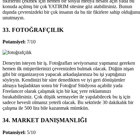
fikirlerini çekmek için hemen bir sosyal medya hesabı açın yada bu
konuda açılmış bir çok YATIRIM sitesine göz atabilirsiniz. Bunun
dışında çevrenizdeki bir çok insanın da bu tür fikirlere sahip olduğunu
unutmayın.
33. FOTOĞRAFÇILIK
Potansiyel:
7/10
Deneyim isteyen bir iş. Fotoğrafları seviyorsanız yapmanız gereken
hemen ilk müşterilerinizi çevrenizden bulmak olacak. Düğün nişan
gibi bir organizasyon yapacak arkadaşlarınıza bu işi yaptığınızı
söyleyin. Kendinizi bir süre denedikten ve iyi geri dönüşümler
almaya başladıktan sonra bir Fotoğraf Stüdyosu açabilir yada
Freelancer olarak çalışmak için bir kaç yere reklamınızı
bırakabilirsiniz. Çok düşük sermayeler ile yapılabilecek bu iş için
sadece hevesli olmanız yeterli olacak. Bu sektörde 30 dakikalık bir
çalışma ile 500 lira bile kazanmak mümkün.
34. MARKET DANIŞMANLIĞI
Potansiyel:
5/10