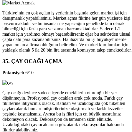
Türkiye’nin en çok açılan iş yerlerinin başında gelen market işi için
danışmanlık yapabilirsiniz. Market açma fikrine her gün yüzlerce kişi
başvurmaktadır ve bu insanlar ne yapacağını genellikle tam olarak
bilmediği için fazla para ve zaman harcamaktadırlar. Sadece 1-2
market için yardımcı olmayı başarabilirseniz eğer bu sektörden ulusal
çapta dahi para kazanabilirsiniz. Halihazırda bu işi büyükşehirlerde
yapan onlarca firma olduğunu belirtelim. Ve market kurulumları için
yaklaşık olarak 5 ila 20 bin lira arasında komisyon talep etmektedirler.
35. ÇAY OCAĞI AÇMA
Potansiyel:
6/10
Çay ocağı deyince sadece içeride emeklilerin oturduğu bir yer
düşünmeyin. Profesyonel çay ocakları artık çok moda. Farklı çay
fikirlerine ihtiyacınız olacak. Batıdan ve uzakdoğuda çok tüketilen
çayları alarak bunları müşterilerinize ulaştırmalı ve farklı lezzetler
peşinde koşmalısınız. Ayrıca bu iş fikri için en büyük masrafınız
dekorasyon olacak. Dekorasyon da tamamen sizin elinizde.
Uzakdoğudaki çay ocaklarına göz atarak dekorasyonlar hakkında
fikirler alabilirsiniz.