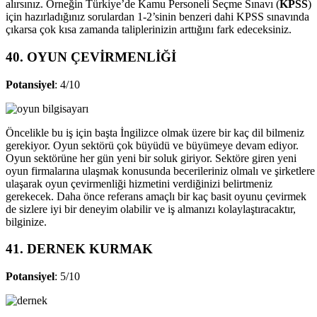
alırsınız. Örneğin Türkiye’de Kamu Personeli Seçme Sınavı (
KPSS
)
için hazırladığınız sorulardan 1-2’sinin benzeri dahi KPSS sınavında
çıkarsa çok kısa zamanda taliplerinizin arttığını fark edeceksiniz.
40. OYUN ÇEVİRMENLİĞİ
Potansiyel
: 4/10
Öncelikle bu iş için başta İngilizce olmak üzere bir kaç dil bilmeniz
gerekiyor. Oyun sektörü çok büyüdü ve büyümeye devam ediyor.
Oyun sektörüne her gün yeni bir soluk giriyor. Sektöre giren yeni
oyun firmalarına ulaşmak konusunda becerileriniz olmalı ve şirketlere
ulaşarak oyun çevirmenliği hizmetini verdiğinizi belirtmeniz
gerekecek. Daha önce referans amaçlı bir kaç basit oyunu çevirmek
de sizlere iyi bir deneyim olabilir ve iş almanızı kolaylaştıracaktır,
bilginize.
41. DERNEK KURMAK
Potansiyel
: 5/10