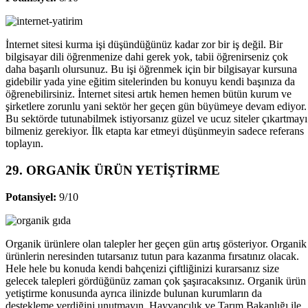
İnternet sitesi kurma işi düşündüğünüz kadar zor bir iş değil. Bir
bilgisayar dili öğrenmenize dahi gerek yok, tabii öğrenirseniz çok
daha başarılı olursunuz. Bu işi öğrenmek için bir bilgisayar kursuna
gidebilir yada yine eğitim sitelerinden bu konuyu kendi başınıza da
öğrenebilirsiniz. İnternet sitesi artık hemen hemen bütün kurum ve
şirketlere zorunlu yani sektör her geçen gün büyümeye devam ediyor.
Bu sektörde tutunabilmek istiyorsanız güzel ve ucuz siteler çıkartmayı
bilmeniz gerekiyor. İlk etapta kar etmeyi düşünmeyin sadece referans
toplayın.
29. ORGANİK ÜRÜN YETİŞTİRME
Potansiyel:
9/10
Organik ürünlere olan talepler her geçen gün artış gösteriyor. Organik
ürünlerin neresinden tutarsanız tutun para kazanma fırsatınız olacak.
Hele hele bu konuda kendi bahçenizi çiftliğinizi kurarsanız size
gelecek talepleri gördüğünüz zaman çok şaşıracaksınız. Organik ürün
yetiştirme konusunda ayrıca ilinizde bulunan kurumların da
destekleme verdiğini unutmayın. Hayvancılık ve Tarım Bakanlığı ile