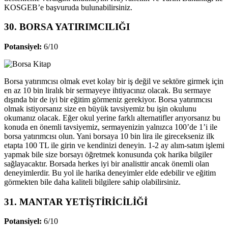
KOSGEB’e başvuruda bulunabilirsiniz.
30. BORSA YATIRIMCILIĞI
Potansiyel:
6/10
Borsa yatırımcısı olmak evet kolay bir iş değil ve sektöre girmek için
en az 10 bin liralık bir sermayeye ihtiyacınız olacak. Bu sermaye
dışında bir de iyi bir eğitim görmeniz gerekiyor. Borsa yatırımcısı
olmak istiyorsanız size en büyük tavsiyemiz bu işin okulunu
okumanız olacak. Eğer okul yerine farklı alternatifler arıyorsanız bu
konuda en önemli tavsiyemiz, sermayenizin yalnızca 100’de 1’i ile
borsa yatırımcısı olun. Yani borsaya 10 bin lira ile girecekseniz ilk
etapta 100 TL ile girin ve kendinizi deneyin. 1-2 ay alım-satım işlemi
yapmak bile size borsayı öğretmek konusunda çok harika bilgiler
sağlayacaktır. Borsada herkes iyi bir analisttir ancak önemli olan
deneyimlerdir. Bu yol ile harika deneyimler elde edebilir ve eğitim
görmekten bile daha kaliteli bilgilere sahip olabilirsiniz.
31. MANTAR YETİŞTİRİCİLİĞİ
Potansiyel:
6/10