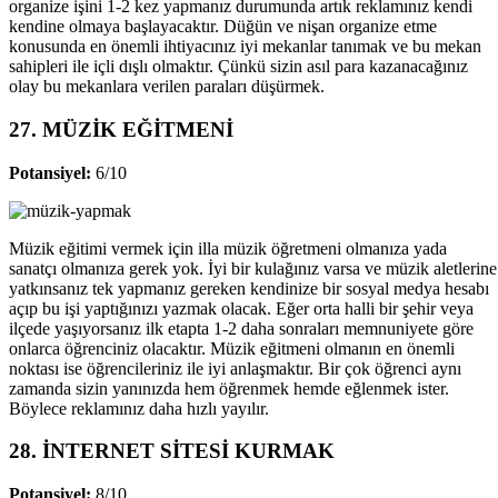
organize işini 1-2 kez yapmanız durumunda artık reklamınız kendi
kendine olmaya başlayacaktır. Düğün ve nişan organize etme
konusunda en önemli ihtiyacınız iyi mekanlar tanımak ve bu mekan
sahipleri ile içli dışlı olmaktır. Çünkü sizin asıl para kazanacağınız
olay bu mekanlara verilen paraları düşürmek.
27. MÜZİK EĞİTMENİ
Potansiyel:
6/10
Müzik eğitimi vermek için illa müzik öğretmeni olmanıza yada
sanatçı olmanıza gerek yok. İyi bir kulağınız varsa ve müzik aletlerine
yatkınsanız tek yapmanız gereken kendinize bir sosyal medya hesabı
açıp bu işi yaptığınızı yazmak olacak. Eğer orta halli bir şehir veya
ilçede yaşıyorsanız ilk etapta 1-2 daha sonraları memnuniyete göre
onlarca öğrenciniz olacaktır. Müzik eğitmeni olmanın en önemli
noktası ise öğrencileriniz ile iyi anlaşmaktır. Bir çok öğrenci aynı
zamanda sizin yanınızda hem öğrenmek hemde eğlenmek ister.
Böylece reklamınız daha hızlı yayılır.
28. İNTERNET SİTESİ KURMAK
Potansiyel:
8/10