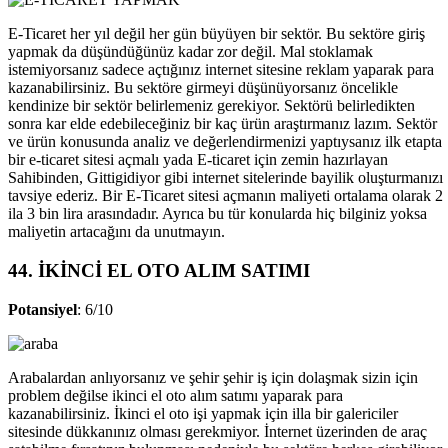
E-Ticaret her yıl değil her gün büyüyen bir sektör. Bu sektöre giriş
yapmak da düşündüğünüz kadar zor değil. Mal stoklamak
istemiyorsanız sadece açtığınız internet sitesine reklam yaparak para
kazanabilirsiniz. Bu sektöre girmeyi düşünüyorsanız öncelikle
kendinize bir sektör belirlemeniz gerekiyor. Sektörü belirledikten
sonra kar elde edebileceğiniz bir kaç ürün araştırmanız lazım. Sektör
ve ürün konusunda analiz ve değerlendirmenizi yaptıysanız ilk etapta
bir e-ticaret sitesi açmalı yada E-ticaret için zemin hazırlayan
Sahibinden, Gittigidiyor gibi internet sitelerinde bayilik oluşturmanızı
tavsiye ederiz. Bir E-Ticaret sitesi açmanın maliyeti ortalama olarak 2
ila 3 bin lira arasındadır. Ayrıca bu tür konularda hiç bilginiz yoksa
maliyetin artacağını da unutmayın.
44. İKİNCİ EL OTO ALIM SATIMI
Potansiyel
: 6/10
Arabalardan anlıyorsanız ve şehir şehir iş için dolaşmak sizin için
problem değilse ikinci el oto alım satımı yaparak para
kazanabilirsiniz. İkinci el oto işi yapmak için illa bir galericiler
sitesinde dükkanınız olması gerekmiyor. İnternet üzerinden de araç