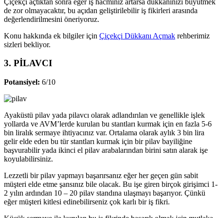
Çiçekçi açtıktan sonra eğer iş hacminiz artarsa dükkanınızı büyütmek
de zor olmayacaktır, bu açıdan geliştirilebilir iş fikirleri arasında
değerlendirilmesini öneriyoruz.
Konu hakkında ek bilgiler için
Çiçekçi Dükkanı Açmak
rehberimiz
sizleri bekliyor.
3. PİLAVCI
Potansiyel:
6/10
Ayaküstü pilav yada pilavcı olarak adlandırılan ve genellikle işlek
yollarda ve AVM’lerde kurulan bu stantları kurmak için en fazla 5-6
bin liralık sermaye ihtiyacınız var. Ortalama olarak aylık 3 bin lira
gelir elde eden bu tür stantları kurmak için bir pilav bayiliğine
başvurabilir yada ikinci el pilav arabalarından birini satın alarak işe
koyulabilirsiniz.
Lezzetli bir pilav yapmayı başarırsanız eğer her geçen gün sabit
müşteri elde etme şansınız bile olacak. Bu işe giren birçok girişimci 1-
2 yılın ardından 10 – 20 pilav standına ulaşmayı başarıyor. Çünkü
eğer müşteri kitlesi edinebilirseniz çok karlı bir iş fikri.