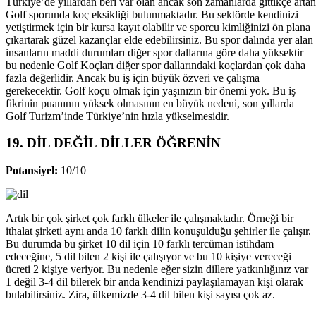
Türkiye’de yıllardan beri var olan ancak son zamanlarda gittikçe artan
Golf sporunda koç eksikliği bulunmaktadır. Bu sektörde kendinizi
yetiştirmek için bir kursa kayıt olabilir ve sporcu kimliğinizi ön plana
çıkartarak güzel kazançlar elde edebilirsiniz. Bu spor dalında yer alan
insanların maddi durumları diğer spor dallarına göre daha yüksektir
bu nedenle Golf Koçları diğer spor dallarındaki koçlardan çok daha
fazla değerlidir. Ancak bu iş için büyük özveri ve çalışma
gerekecektir. Golf koçu olmak için yaşınızın bir önemi yok. Bu iş
fikrinin puanının yüksek olmasının en büyük nedeni, son yıllarda
Golf Turizm’inde Türkiye’nin hızla yükselmesidir.
19. DİL DEĞİL DİLLER ÖĞRENİN
Potansiyel:
10/10
Artık bir çok şirket çok farklı ülkeler ile çalışmaktadır. Örneği bir
ithalat şirketi aynı anda 10 farklı dilin konuşulduğu şehirler ile çalışır.
Bu durumda bu şirket 10 dil için 10 farklı tercüman istihdam
edeceğine, 5 dil bilen 2 kişi ile çalışıyor ve bu 10 kişiye vereceği
ücreti 2 kişiye veriyor. Bu nedenle eğer sizin dillere yatkınlığınız var
1 değil 3-4 dil bilerek bir anda kendinizi paylaşılamayan kişi olarak
bulabilirsiniz. Zira, ülkemizde 3-4 dil bilen kişi sayısı çok az.