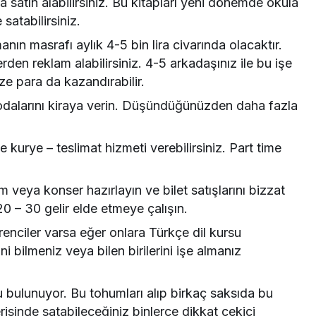
 satın alabilirsiniz. Bu kitapları yeni dönemde okula
satabilirsiniz.
manın masrafı aylık 4-5 bin lira civarında olacaktır.
en reklam alabilirsiniz. 4-5 arkadaşınız ile bu işe
ze para da kazandırabilir.
dalarını kiraya verin. Düşündüğünüzden daha fazla
 kurye – teslimat hizmeti verebilirsiniz. Part time
m veya konser hazırlayın ve bilet satışlarını bizzat
 – 30 gelir elde etmeye çalışın.
nciler varsa eğer onlara Türkçe dil kursu
ini bilmeniz veya bilen birilerini işe almanız
bulunuyor. Bu tohumları alıp birkaç saksıda bu
içerisinde satabileceğiniz binlerce dikkat çekici