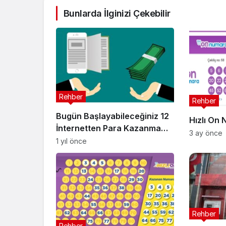
Bunlarda İlginizi Çekebilir
Rehber
Rehber
Bugün Başlayabileceğiniz 12
Hızlı On 
İnternetten Para Kazanma
3 ay önce
Yolu
1 yıl önce
Rehber
Rehber