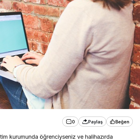
0
Paylaş
Beğen
itim kurumunda öğrenciyseniz ve halihazırda