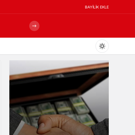
BAYİLİK EKLE
Mod
değiştir
Gündüz Modu
Gündüz modunu seçin.
Gece Modu
Gece modunu seçin.