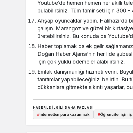
Youtube’de hemen hemen her akıllı telefo
bulabilirsiniz. Tüm tamir seti için 300 –
Ahşap oyuncaklar yapın. Halihazırda b
çalışın. Marangoz ve güzel bir kırtasiy
üretebilirsiniz. Bu konuda da Youtube’de
Haber toplamak da ek gelir sağlamanızı 
Doğan Haber Ajansı’nın her ilde şubesi 
için çok yüklü ödemeler alabilirsiniz.
Emlak danışmanlığı hizmeti verin. Büyü
tanıtımlar yapabileceğinizi belirtin. Bu t
dükkanlara gitmekte sıkıntı yaşarlar, b
HABERLE ILGILI DAHA FAZLASI
#
internetten para kazanmak
#
Öğrenciler için iş f