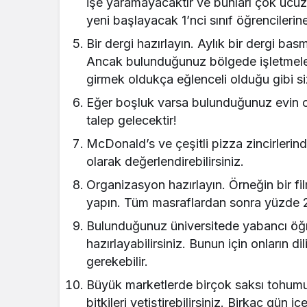
işe yaramayacaktır ve bunları çok ucuza
yeni başlayacak 1’nci sınıf öğrencilerine 
Bir dergi hazırlayın. Aylık bir dergi bas
Ancak bulunduğunuz bölgede işletmelerd
girmek oldukça eğlenceli olduğu gibi si
Eğer boşluk varsa bulunduğunuz evin o
talep gelecektir!
McDonald’s ve çeşitli pizza zincirlerinde
olarak değerlendirebilirsiniz.
Organizasyon hazırlayın. Örneğin bir fil
yapın. Tüm masraflardan sonra yüzde 20
Bulunduğunuz üniversitede yabancı öğre
hazırlayabilirsiniz. Bunun için onların dil
gerekebilir.
Büyük marketlerde birçok saksı tohumu 
bitkileri yetiştirebilirsiniz. Birkaç gün 