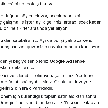
eceğiniz birçok iş fikri var.
un olduğunu söylemek zor, ancak hangisini
 çalışma ile işten aylık gelirinizi artırabilecek kadar
ğu online fikirler arasında yer alıyor.
go
‘dan satabilirsiniz. Ayrıca bu işi yalnızca kendi
rkadaşlarınızın, çevrenizin eşyalarından da komisyon
adar iyi bilgiye sahipseniz
Google Adsense
lam alabilirsiniz.
ekici ve izlenebilir olmayı başarırsanız, Youtube
tme fırsatı sağlayabilirsiniz. Ortalama düzeyde
eliri
2 bin lira civarındadır.
nem için kullandığı kitapları satın aldıktan sonra,
neğin 1’nci sınıfı bitirirken artık 1’nci sınıf kitapları