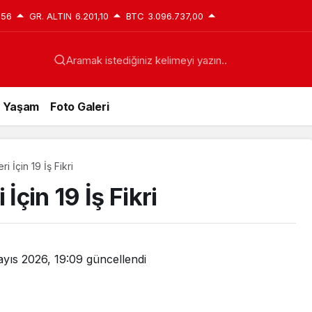
,56
GR. ALTIN
6.201,10
BTC
3.096.737,00
Aramak istediğiniz kelimeyi yazın..
Yaşam
Foto Galeri
i İçin 19 İş Fikri
İçin 19 İş Fikri
yıs 2026, 19:09
güncellendi