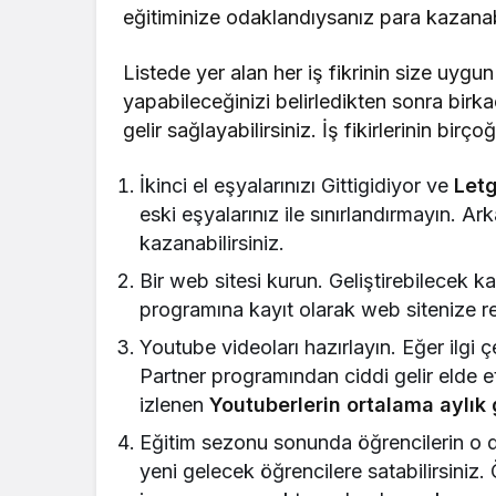
eğitiminize odaklandıysanız para kazanabil
Listede yer alan her iş fikrinin size uyg
yapabileceğinizi belirledikten sonra birkaç
gelir sağlayabilirsiniz. İş fikirlerinin birço
İkinci el eşyalarınızı Gittigidiyor ve
Let
eski eşyalarınız ile sınırlandırmayın. A
kazanabilirsiniz.
Bir web sitesi kurun. Geliştirebilecek k
programına kayıt olarak web sitenize rek
Youtube videoları hazırlayın. Eğer ilgi ç
Partner programından ciddi gelir elde e
izlenen
Youtuberlerin ortalama aylık g
Eğitim sezonu sonunda öğrencilerin o dö
yeni gelecek öğrencilere satabilirsiniz. Ör