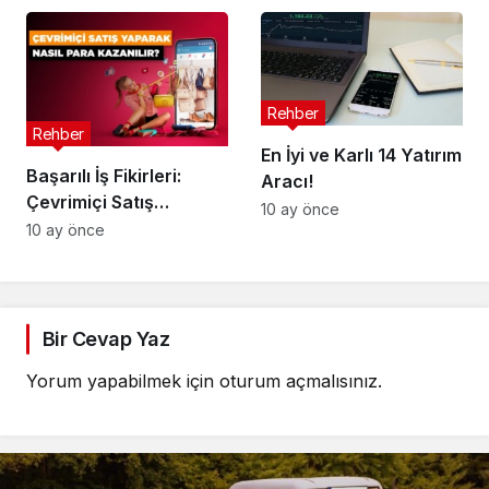
Rehber
Rehber
En İyi ve Karlı 14 Yatırım
Başarılı İş Fikirleri:
Aracı!
Çevrimiçi Satış
10 ay önce
Yaparak Nasıl Para
10 ay önce
Kazanılır?
Bir Cevap Yaz
Yorum yapabilmek için
oturum açmalısınız
.