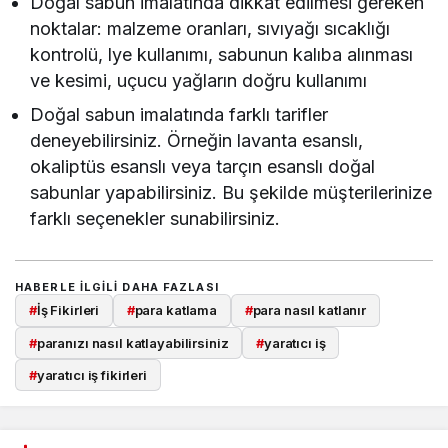
Doğal sabun imalatında dikkat edilmesi gereken
noktalar: malzeme oranları, sıvıyağı sıcaklığı
kontrolü, lye kullanımı, sabunun kalıba alınması
ve kesimi, uçucu yağların doğru kullanımı
Doğal sabun imalatında farklı tarifler
deneyebilirsiniz. Örneğin lavanta esanslı,
okaliptüs esanslı veya tarçın esanslı doğal
sabunlar yapabilirsiniz. Bu şekilde müşterilerinize
farklı seçenekler sunabilirsiniz.
HABERLE ILGILI DAHA FAZLASI
#
İş Fikirleri
#
para katlama
#
para nasıl katlanır
#
paranızı nasıl katlayabilirsiniz
#
yaratıcı iş
#
yaratıcı iş fikirleri