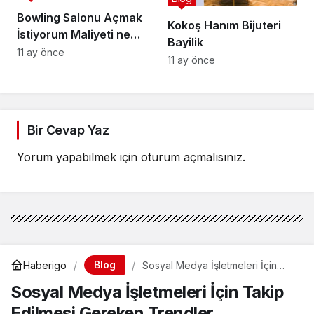
Bowling Salonu Açmak
Kokoş Hanım Bijuteri
İstiyorum Maliyeti ne
Bayilik
kadar?
11 ay önce
11 ay önce
Bir Cevap Yaz
Yorum yapabilmek için
oturum açmalısınız
.
Blog
Haberigo
Sosyal Medya İşletmeleri İçin
Takip Edilmesi Gereken Trendler
Sosyal Medya İşletmeleri İçin Takip
Edilmesi Gereken Trendler