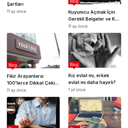
Blog
Şartları
11 ay önce
Kuyumcu Açmak İçin
Gerekli Belgeler ve Kar
Marjı
11 ay önce
Blog
Blog
Kız evlat mı, erkek
Fikir Arayanlara:
evlat mı daha hayırlı?
100’lerce Dikkat Çekici
İngilizce Dükkan
1 yıl önce
11 ay önce
İsimleri