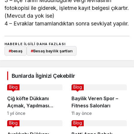
3 – İlçe Tarım Müdürlüğüne vergi levhasının
fotokopisi ile giderek, işletme kayıt belgesi çıkartır.
(Mevcut da yok ise)
4 – Evraklar tamamlandıktan sonra sevkiyat yapılır.
HABERLE ILGILI DAHA FAZLASI
#
besaş
#
Besaş bayilik şartları
Bunlarda İlginizi Çekebilir
Blog
Blog
Çiğ köfte Dükkanı
Bayilik Veren Spor –
Açmak, Yapılması
Fitness Salonları
Gerekenler
1 yıl önce
11 ay önce
Blog
Blog