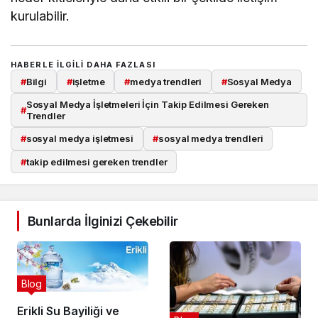
kurulabilir.
HABERLE ILGILI DAHA FAZLASI
#
Bilgi
#
işletme
#
medya trendleri
#
Sosyal Medya
Sosyal Medya İşletmeleri İçin Takip Edilmesi Gereken
#
Trendler
#
sosyal medya işletmesi
#
sosyal medya trendleri
#
takip edilmesi gereken trendler
Bunlarda İlginizi Çekebilir
Blog
Erikli Su Bayiliği ve