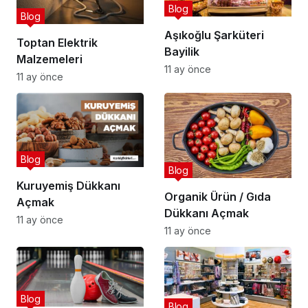
Blog
Blog
Aşıkoğlu Şarküteri
Toptan Elektrik
Bayilik
Malzemeleri
11 ay önce
11 ay önce
Blog
Blog
Kuruyemiş Dükkanı
Organik Ürün / Gıda
Açmak
Dükkanı Açmak
11 ay önce
11 ay önce
Blog
Blog