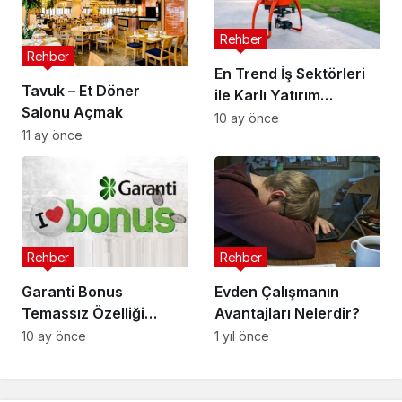
Rehber
Rehber
En Trend İş Sektörleri
Tavuk – Et Döner
ile Karlı Yatırım
Salonu Açmak
Fırsatlarını Kaçırmayın
10 ay önce
11 ay önce
Rehber
Rehber
Garanti Bonus
Evden Çalışmanın
Temassız Özelliği
Avantajları Nelerdir?
Kapatma Açma
10 ay önce
1 yıl önce