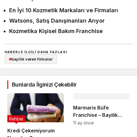
En İyi 10 Kozmetik Markaları ve Firmaları
Watsons, Satış Danışmanları Arıyor
Kozmetika Kişisel Bakım Franchise
HABERLE ILGILI DAHA FAZLASI
#
bayilik veren firmalar
Bunlarda İlginizi Çekebilir
Marmaris Büfe
Franchise – Bayilik
Rehber
Veriyor
11 ay önce
Kredi Çekemiyorum