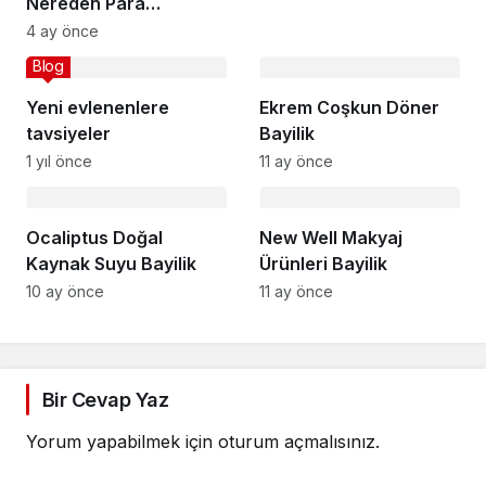
Nereden Para
Bulabilirim
4 ay önce
Blog
Yeni evlenenlere
Ekrem Coşkun Döner
tavsiyeler
Bayilik
1 yıl önce
11 ay önce
Ocaliptus Doğal
New Well Makyaj
Kaynak Suyu Bayilik
Ürünleri Bayilik
10 ay önce
11 ay önce
Bir Cevap Yaz
Yorum yapabilmek için
oturum açmalısınız
.