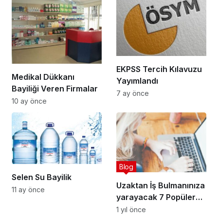
EKPSS Tercih Kılavuzu
Medikal Dükkanı
Yayımlandı
Bayiliği Veren Firmalar
7 ay önce
10 ay önce
Blog
Selen Su Bayilik
Uzaktan İş Bulmanınıza
11 ay önce
yarayacak 7 Popüler
Platform
1 yıl önce