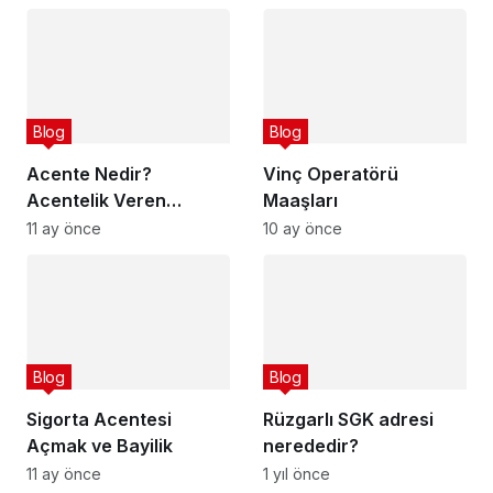
Blog
Blog
Acente Nedir?
Vinç Operatörü
Acentelik Veren
Maaşları
Firmalar
11 ay önce
10 ay önce
Blog
Blog
Sigorta Acentesi
Rüzgarlı SGK adresi
Açmak ve Bayilik
nerededir?
11 ay önce
1 yıl önce