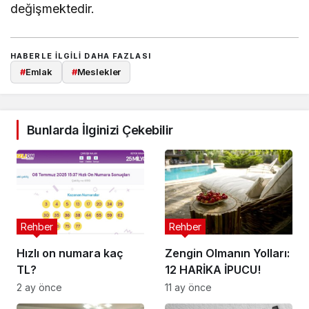
değişmektedir.
HABERLE ILGILI DAHA FAZLASI
#
Emlak
#
Meslekler
Bunlarda İlginizi Çekebilir
Rehber
Rehber
Hızlı on numara kaç
Zengin Olmanın Yolları:
TL?
12 HARİKA İPUCU!
2 ay önce
11 ay önce