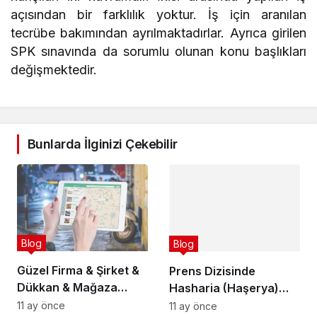
açısından bir farklılık yoktur. İş için aranılan
tecrübe bakımından ayrılmaktadırlar. Ayrıca girilen
SPK sınavında da sorumlu olunan konu başlıkları
değişmektedir.
Bunlarda İlginizi Çekebilir
Blog
Blog
Güzel Firma & Şirket &
Prens Dizisinde
Dükkan & Mağaza
Hasharia (Haşerya)
İsimleri Bulmak
Öldü mü?
11 ay önce
11 ay önce