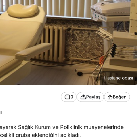
Hastane odası
0
Paylaş
Beğen
ı
nlayarak Sağlık Kurum ve Poliklinik muayenelerinde
elikli gruba eklendiğini açıkladı.