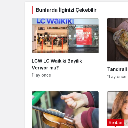
Bunlarda İlginizi Çekebilir
LCW LC Waikiki Bayilik
Veriyor mu?
Tandırall 
11 ay önce
11 ay önce
Rehber