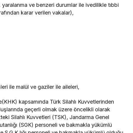
, yaralanma ve benzeri durumlar ile ivedilikle tıbbi
afından karar verilen vakalar),
ri ile malül ve gaziler ile aileleri,
(KHK) kapsamında Türk Silahlı Kuvvetlerinden
luşlarında geçerli olmak üzere öncelikli olarak
teki Silahlı Kuvvetleri (TSK), Jandarma Genel
utanlığı (SGK) personeli ve bakmakla yükümlü
ı ve S.G.K.lığı personeli ve bakmakla yükümlü olduğu