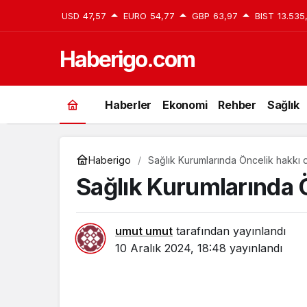
USD
47,57
EURO
54,77
GBP
63,97
BIST
13.535
Haberigo.com
Haberler
Ekonomi
Rehber
Sağlık
Haberigo
Sağlık Kurumlarında Öncelik hakkı d
Sağlık Kurumlarında Ö
umut umut
tarafından yayınlandı
10 Aralık 2024, 18:48
yayınlandı