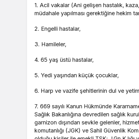
1. Acil vakalar (Ani gelişen hastalık, kaza
müdahale yapılması gerektiğine hekim tar
2. Engelli hastalar,
3. Hamileler,
4. 65 yaş üstü hastalar,
5. Yedi yaşından küçük çocuklar,
6. Harp ve vazife şehitlerinin dul ve yetimle
7. 669 sayılı Kanun Hükmünde Kararname
Sağlık Bakanlığına devredilen sağlık kuru
garnizon dışından sevkle gelenler, hizmet
komutanlığı (JGK) ve Sahil Güvenlik Kom
olduğu kişiler ile emekli TSK; J.Gn.K.lığ