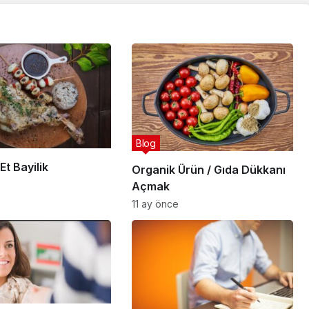
Blog
Et Bayilik
Organik Ürün / Gıda Dükkanı
Açmak
11 ay önce