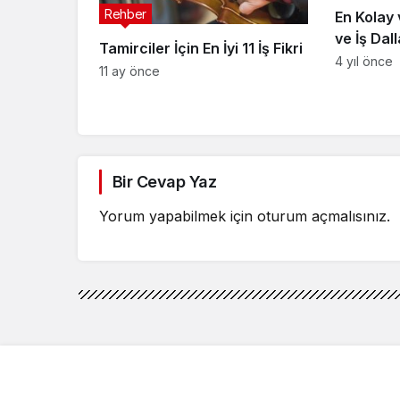
Rehber
En Kolay 
ve İş Dall
Tamirciler İçin En İyi 11 İş Fikri
4 yıl önce
11 ay önce
Bir Cevap Yaz
Yorum yapabilmek için
oturum açmalısınız
.