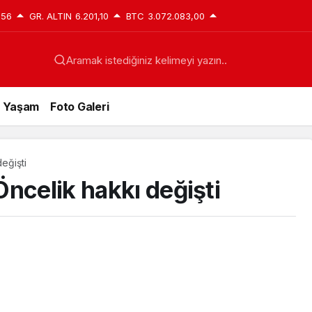
,56
GR. ALTIN
6.201,10
BTC
3.072.083,00
Aramak istediğiniz kelimeyi yazın..
Yaşam
Foto Galeri
eğişti
ncelik hakkı değişti