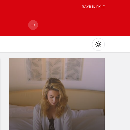
BAYİLİK EKLE
Mod
değiştir
Gündüz Modu
Gündüz modunu seçin.
Gece Modu
Gece modunu seçin.