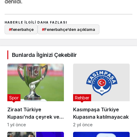
denildi.
HABERLE ILGILI DAHA FAZLASI
#
fenerbahçe
#
Fenerbahçe'den açıklama
Bunlarda İlginizi Çekebilir
Spor
Rehber
Ziraat Türkiye
Kasımpaşa Türkiye
Kupası’nda çeyrek ve
Kupasına katılmayacak
yarı final eşleşmeler
1 yıl önce
2 yıl önce
belli oldu