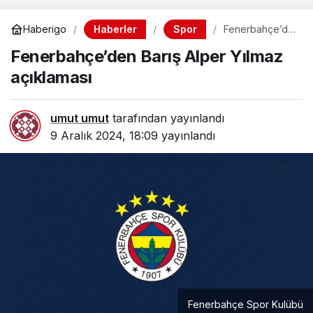
Haberler
Spor
Haberigo
Fenerbahçe’de
n Barış Alper
Fenerbahçe’den Barış Alper Yılmaz
Yılmaz
açıklaması
açıklaması
umut umut
tarafından yayınlandı
9 Aralık 2024, 18:09
yayınlandı
Fenerbahçe Spor Kulübü