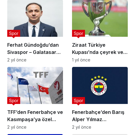
Spor
Spor
Ferhat Gündoğdu’dan
Ziraat Türkiye
Sivaspor – Galatasaray
Kupası’nda çeyrek ve
Maçı Hakemi
yarı final eşleşmeler
2 yıl önce
1 yıl önce
açıklamaları
belli oldu
Spor
Spor
TFF’den Fenerbahçe ve
Fenerbahçe’den Barış
Kasımpaşa’ya özel
Alper Yılmaz
davet
açıklaması
2 yıl önce
2 yıl önce