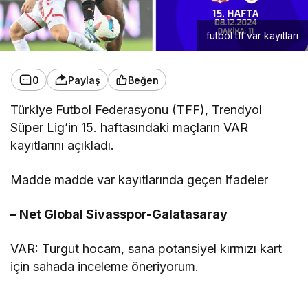
futbol tff var kayıtları
0
Paylaş
Beğen
Türkiye Futbol Federasyonu (TFF), Trendyol
Süper Lig’in 15. haftasındaki maçların VAR
kayıtlarını açıkladı.
Madde madde var kayıtlarında geçen ifadeler
– Net Global Sivasspor-Galatasaray
VAR: Turgut hocam, sana potansiyel kırmızı kart
için sahada inceleme öneriyorum.