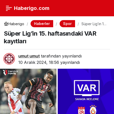
Haberigo.com
Haberler
Spor
Haberigo
Süper Lig’in 15.
haftasındaki
Süper Lig’in 15. haftasındaki VAR
VAR kayıtları
kayıtları
umut umut
tarafından yayınlandı
10 Aralık 2024, 18:56
yayınlandı