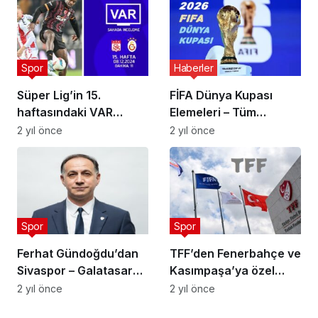
Spor
Haberler
Süper Lig’in 15.
FİFA Dünya Kupası
haftasındaki VAR
Elemeleri – Tüm
kayıtları
Eşleşmeler
2 yıl önce
2 yıl önce
Spor
Spor
Ferhat Gündoğdu’dan
TFF’den Fenerbahçe ve
Sivaspor – Galatasaray
Kasımpaşa’ya özel
Maçı Hakemi
davet
2 yıl önce
2 yıl önce
açıklamaları