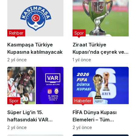
Rehber
Spor
Kasımpaşa Türkiye
Ziraat Türkiye
Kupasına katılmayacak
Kupası’nda çeyrek ve
yarı final eşleşmeler
2 yıl önce
1 yıl önce
belli oldu
Spor
Haberler
Süper Lig’in 15.
FİFA Dünya Kupası
haftasındaki VAR
Elemeleri – Tüm
kayıtları
Eşleşmeler
2 yıl önce
2 yıl önce