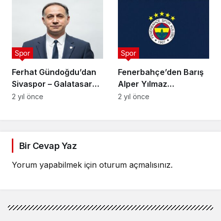
Spor
Spor
Ferhat Gündoğdu’dan
Fenerbahçe’den Barış
Sivaspor – Galatasaray
Alper Yılmaz
Maçı Hakemi
açıklaması
2 yıl önce
2 yıl önce
açıklamaları
Bir Cevap Yaz
Yorum yapabilmek için
oturum açmalısınız
.