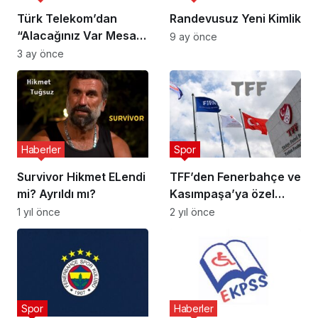
Türk Telekom’dan
Randevusuz Yeni Kimlik
“Alacağınız Var Mesajı”
9 ay önce
Ne demek?
3 ay önce
Haberler
Spor
Survivor Hikmet ELendi
TFF’den Fenerbahçe ve
mi? Ayrıldı mı?
Kasımpaşa’ya özel
davet
1 yıl önce
2 yıl önce
Spor
Haberler