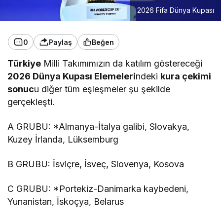
2026 Fifa Dünya Kupası
0
Paylaş
Beğen
Türkiye
Milli Takımımızın da katılım göstereceği
2026 Dünya Kupası Elemeleri
ndeki
kura çekimi
sonuc
u diğer tüm eşleşmeler şu şekilde
gerçekleşti.
A GRUBU: *Almanya-İtalya galibi, Slovakya,
Kuzey İrlanda, Lüksemburg
B GRUBU: İsviçre, İsveç, Slovenya, Kosova
C GRUBU: *Portekiz-Danimarka kaybedeni,
Yunanistan, İskoçya, Belarus