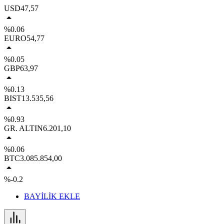
USD
47,57
%0.06
EURO
54,77
%0.05
GBP
63,97
%0.13
BIST
13.535,56
%0.93
GR. ALTIN
6.201,10
%0.06
BTC
3.085.854,00
%-0.2
BAYİLİK EKLE